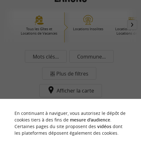
Tous les Gîtes et
Locations Insolites
Locations de Pre
Locations de Vacances
Locations de 
Mots clés...
Commune...
Plus de filtres
Afficher la carte
Aucun résultat dans cette catégorie pour cette
En continuant à naviguer, vous autorisez le dépôt de
commune pour le moment...
cookies tiers à des fins de
mesure d'audience
.
Certaines pages du site proposent des
vidéos
dont
les plateformes déposent également des cookies.