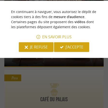
Concept salon de thé/librairie face au
Château de Pau
En continuant à naviguer, vous autorisez le dépôt de
cookies tiers à des fins de
mesure d'audience
.
Certaines pages du site proposent des
vidéos
dont
les plateformes déposent également des cookies.
Pau
EN SAVOIR PLUS
Suzani
JE REFUSE
J'ACCEPTE
Cuisine 100 % végétale, douceurs maison &
esprit écoresponsable à Pau
Pau
Café du Palais