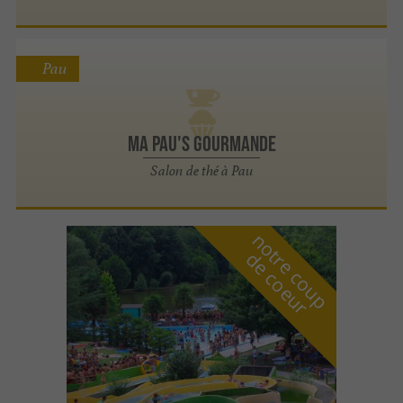
Pau
Ma Pau's Gourmande
Salon de thé à Pau
n
o
t
e
c
o
u
p
e
c
o
e
u
r
d
r