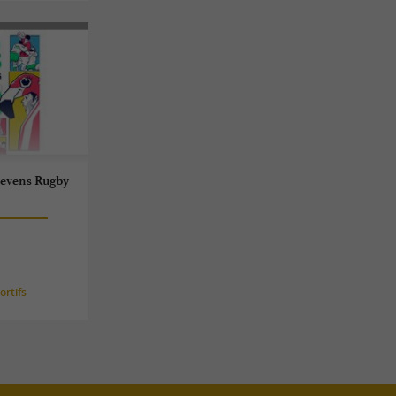
sevens Rugby
rtifs