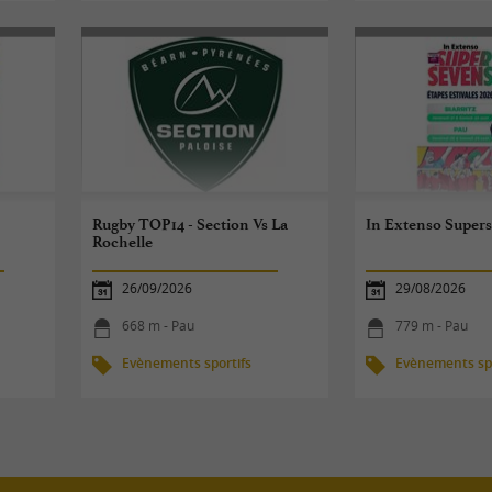
Rugby TOP14 - Section Vs La
In Extenso Super
Rochelle
26/09/2026
29/08/2026
668 m - Pau
779 m - Pau
Evènements sportifs
Evènements spo