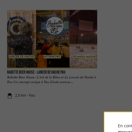
Babette Beer House - Lancer de Hache Pau
POSITIVE PARK
Babette Beer House : L'Art de la Bière et du Lancer de Hache à
Une multitude d'act
Pau Un concept unique à Pau Située avenue ...
POSITIVE PARK 
LASER GAME & ...
2,0 km - Pau
2,0 km - Pa
En cont
mesure