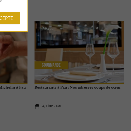
S
CCEPTE
Gourmande
 Michelin à Pau
Restaurants à Pau : Nos adresses coups de cœur
4,1 km - Pau