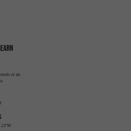
BEARN
mmiès et du
au
3
S
1.23"W