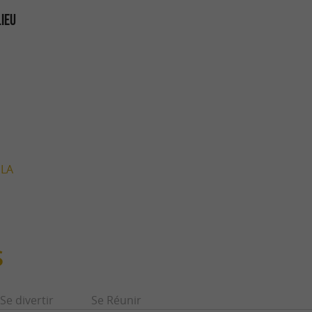
LIEU
 LA
S
Se divertir
Se Réunir