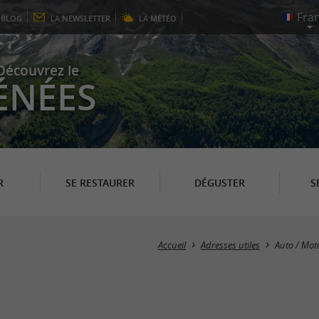
E
BLOG
LA
NEWSLETTER
LA
MÉTÉO
Découvrez le
ÉNÉES
R
SE RESTAURER
DÉGUSTER
S
Accueil
Adresses utiles
Auto / Mot
n