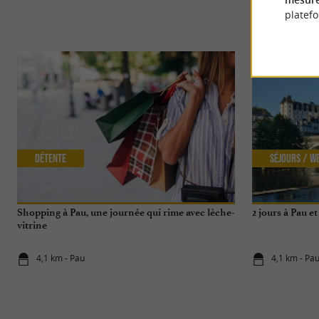
platef
Détente
Séjours / W
Shopping à Pau, une journée qui rime avec lèche-
2 jours à Pau e
vitrine
4,1 km - Pau
4,1 km - Pa