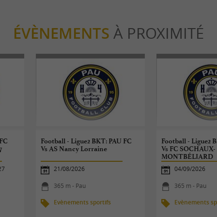
ÉVÈNEMENTS
À PROXIMITÉ
 FC
Football - Ligue2 BKT: PAU FC
Football - Ligue2
7
Vs AS Nancy Lorraine
Vs FC SOCHAUX-
MONTBÉLIARD
27
21/08/2026
04/09/2026
365 m - Pau
365 m - Pau
Evènements sportifs
Evènements spo