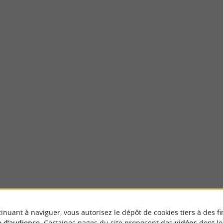
Féerie Gourmande - Le Musée des Arts sucré
ivités pour petits et grands à Pau
Féérie Gourmande : Plongez dans l'Univers 
- TRAMPOLINE, WARRIOR, KIDS PARK,
Uzos, au cœur du Béarn Bienvenue à la Bouti
u
4,0 km - Uzos
inuant à naviguer, vous autorisez le dépôt de cookies tiers à des fi
 d'audience
. Certaines pages du site proposent des
vidéos
dont le