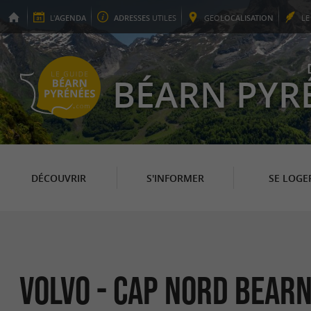
L'
AGENDA
ADRESSES
UTILES
GEO
LOCALISATION
L
BÉARN PYR
DÉCOUVRIR
S'INFORMER
SE LOGE
Volvo - Cap Nord Bear