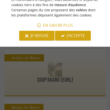
cookies tiers à des fins de
mesure d'audience
.
Arthez-de-Béarn
Certaines pages du site proposent des
vidéos
dont
les plateformes déposent également des cookies.
EN SAVOIR PLUS
Coiffure au Masculin
JE REFUSE
J'ACCEPTE
Arthez-de-Béarn
Coup'akaro (Eurl)
Baigts-de-Béarn