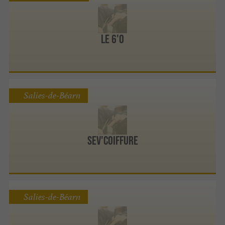
Le 6'O
Salies-de-Béarn
Sev'Coiffure
Salies-de-Béarn