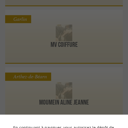
Garlin
MV Coiffure
Arthez-de-Béarn
Moumein Aline Jeanne
En continuant à naviguer, vous autorisez le dépôt de