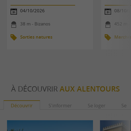
04/10/2026
08/10/
38 m - Bizanos
452 m -
Sorties natures
Marché
À DÉCOUVRIR
AUX ALENTOURS
Découvrir
S'informer
Se loger
Se r