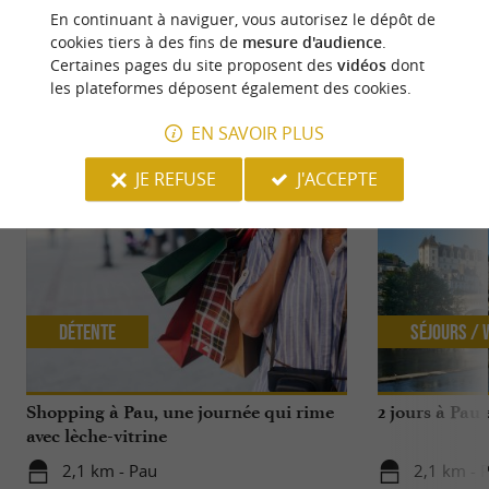
En continuant à naviguer, vous autorisez le dépôt de
cookies tiers à des fins de
mesure d'audience
.
Certaines pages du site proposent des
vidéos
dont
les plateformes déposent également des cookies.
NOUS AVONS TESTÉ
POUR VOUS
EN SAVOIR PLUS
JE REFUSE
J'ACCEPTE
Détente
Séjours /
Shopping à Pau, une journée qui rime
2 jours à Pau
avec lèche-vitrine
2,1 km - Pau
2,1 km - 