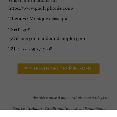
https://www.paulyphonie.com/
Musique classique
Thèmes :
30€
Tarif :
15€ 18 ans ; demandeur d'emploi ; pmr
+33 5 59 27 27 08
Tél. :
SITE INTERNET DE L'ÉVÈNEMENT
dernière mise à jour :
14/06/2026 à 06:53:10
Source :
Crédit photo :
Sirtaqui
-
festival Paulyphonie -
CC BY-NC-ND 4.0