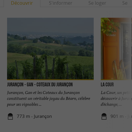
Découvrir
S'informer
Se loger
Se r
Jurançon - Gan - Coteaux du Jurançon
La Cour
Jurançon, Gan et les Coteaux du Jurançon
La Cour, un petit 
constituent un véritable joyau du Béarn, célèbre
découvrir à Juranç
pour ses vignobles ...
d’échange, ...
773 m - Jurançon
901 m - J