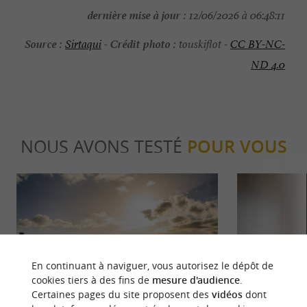
dernière mise à jour :
12/06/2026 à 06:48:11
Source :
Crédit photo :
Sirtaqui
-
touskiflot -
CC BY-NC-
ND 4.0
NOUS AVONS TESTÉ
POUR VOUS
En continuant à naviguer, vous autorisez le dépôt de
Gourmande
Gourmand
cookies tiers à des fins de
mesure d'audience
.
Certaines pages du site proposent des
vidéos
dont