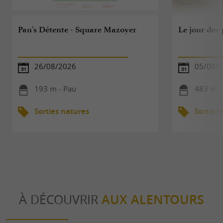
Pau's Détente - Square Mazoyer
Le jour des 
26/08/2026
05/09/
193 m - Pau
483 m -
Sorties natures
Sorties
À DÉCOUVRIR
AUX ALENTOURS