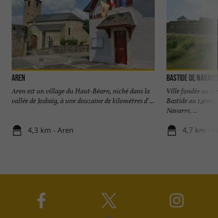
Aren
Bastide de Navar
Aren est un village du Haut-Béarn, niché dans la
Ville fondée au 11
vallée de Josbaig, à une douzaine de kilomètres d' ...
Bastide au 14ème, e
Navarre, ...
4,3 km - Aren
4,7 km - 