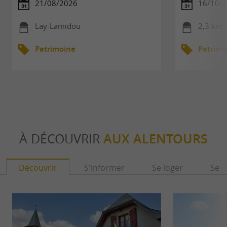
21/08/2026
16/10/
Lay-Lamidou
2,3 km 
Patrimoine
Patrimo
À DÉCOUVRIR
AUX ALENTOURS
Découvrir
S'informer
Se loger
Se r