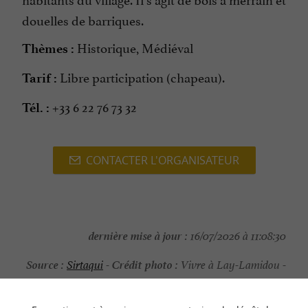
douelles de barriques.
Historique, Médiéval
Thèmes :
Libre participation (chapeau).
Tarif :
+33 6 22 76 73 32
Tél. :
CONTACTER L'ORGANISATEUR
dernière mise à jour :
16/07/2026 à 11:08:30
Source :
Crédit photo :
Sirtaqui
-
Vivre à Lay-Lamidou -
CC BY-NC-ND 4.0