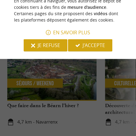
En continuant à naviguer, vous autorisez le dépôt de
cookies tiers à des fins de
mesure d'audience
.
Certaines pages du site proposent des
vidéos
dont
les plateformes déposent également des cookies.
NOUS AVONS TESTÉ
POUR VOUS
EN SAVOIR PLUS
JE REFUSE
J'ACCEPTE
Séjours / Weekend
Culturell
Que faire dans le Béarn l’hiver ?
Découverte d
architectural
4,7 km - Navarrenx
4,7 km - 