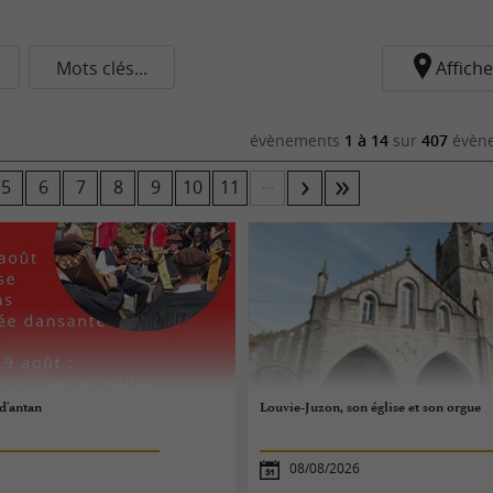
Mots clés...
Affiche
évènements
1 à 14
sur
407
évène
...
5
6
7
8
9
10
11
 d'antan
Louvie-Juzon, son église et son orgue
08/08/2026