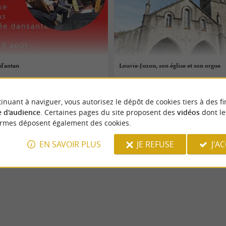
 d'antan
Louvie-Juzon, son église et son orgue
08/08/2026
inuant à naviguer, vous autorisez le dépôt de cookies tiers à des fi
es
Louvie-Juzon
 d'audience
. Certaines pages du site proposent des
vidéos
dont le
ormes déposent également des cookies.
Patrimoine
EN SAVOIR PLUS
JE REFUSE
J'A