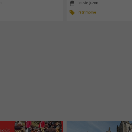
es
Louvie-Juzon
Patrimoine