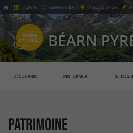
L'
AGENDA
ADRESSES
UTILES
GEO
LOCALISATION
L
BÉARN PYR
DÉCOUVRIR
S'INFORMER
SE LOGE
Patrimoine