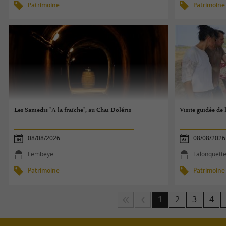
Patrimoine
Patrimoine
Les Samedis "A la fraîche", au Chai Doléris
Visite guidée de 
08/08/2026
08/08/2026
Lembeye
Lalonquett
Patrimoine
Patrimoine
1
2
3
4