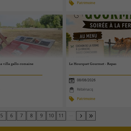
Patrimoine
la villa gallo-romaine
Le Hourquet Gourmet - Repas
08/08/2026
e
Rébénacq
Patrimoine
...
5
6
7
8
9
10
11