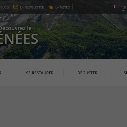
E
BLOG
LA
NEWSLETTER
LA
MÉTÉO
Découvrez le
ÉNÉES
R
SE RESTAURER
DÉGUSTER
S