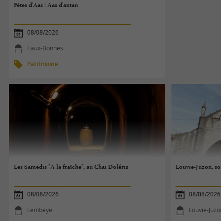
Fêtes d'Aas : Aas d'antan
08/08/2026
Eaux-Bonnes
Patrimoine
Les Samedis "A la fraîche", au Chai Doléris
Louvie-Juzon, so
08/08/2026
08/08/2026
Lembeye
Louvie-Juzo