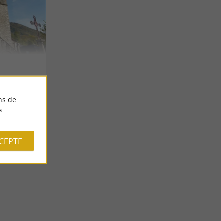
ns de
s
CCEPTE