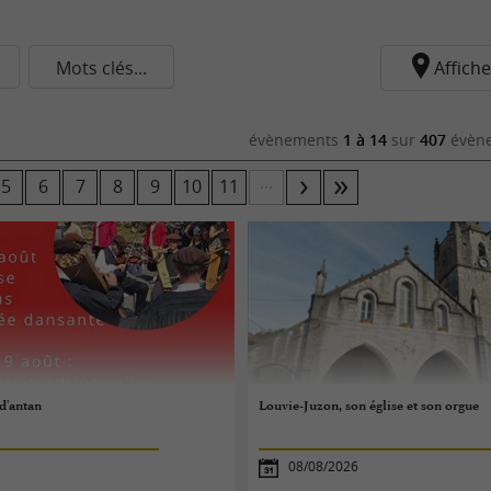
Mots clés...
Affiche
évènements
1 à 14
sur
407
évène
...
5
6
7
8
9
10
11
 d'antan
Louvie-Juzon, son église et son orgue
08/08/2026