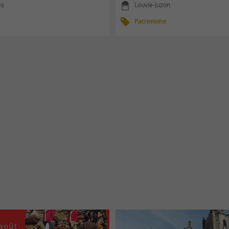
es
Louvie-Juzon
Patrimoine