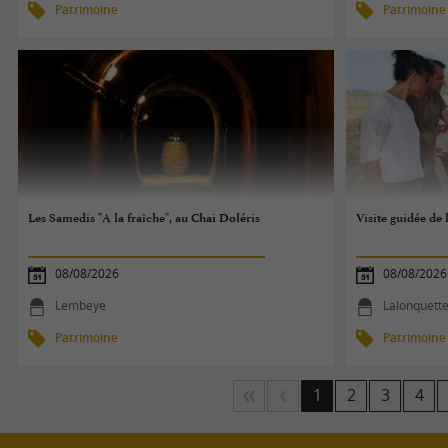
Patrimoine
Patrimoine
Les Samedis "A la fraîche", au Chai Doléris
Visite guidée de 
08/08/2026
08/08/2026
Lembeye
Lalonquett
Patrimoine
Patrimoine
1
2
3
4