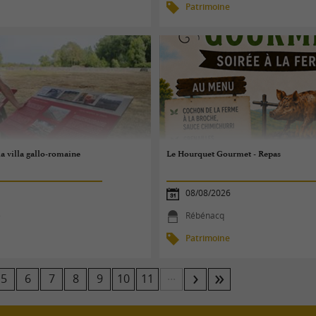
Patrimoine
la villa gallo-romaine
Le Hourquet Gourmet - Repas
08/08/2026
e
Rébénacq
Patrimoine
...
5
6
7
8
9
10
11