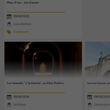
Fêtes d'Aas : Aas d'antan
08/08/2026
Eaux-Bonnes
Patrimoine
Les Samedis "A la fraîche", au Chai Doléris
Louvie-Juzon, so
08/08/2026
08/08/2026
Lembeye
Louvie-Juzo