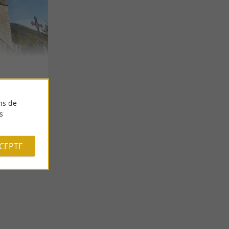
ns de
s
CCEPTE