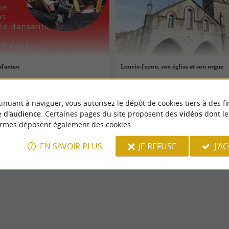
 d'antan
Louvie-Juzon, son église et son orgue
08/08/2026
inuant à naviguer, vous autorisez le dépôt de cookies tiers à des fi
es
Louvie-Juzon
 d'audience
. Certaines pages du site proposent des
vidéos
dont le
ormes déposent également des cookies.
Patrimoine
EN SAVOIR PLUS
JE REFUSE
J'A