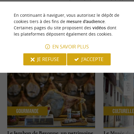
Source :
Crédit photo :
Sirtaqui
-
stolenmemory -
CC BY-
En continuant à naviguer, vous autorisez le dépôt de
NC-ND 4.0
cookies tiers à des fins de
mesure d'audience
.
Certaines pages du site proposent des
vidéos
dont
les plateformes déposent également des cookies.
EN SAVOIR PLUS
NOUS AVONS TESTÉ
POUR VOUS
JE REFUSE
J'ACCEPTE
Gourmande
Culturell
Le Jambon de Bayonne, un patrimoine
Le Musée du s