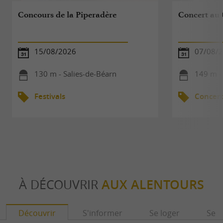
Concours de la Piperadère
Concert au 
15/08/2026
07/08/
130 m - Salies-de-Béarn
149 m -
Festivals
Concert
À DÉCOUVRIR
AUX ALENTOURS
Découvrir
S'informer
Se loger
Se r