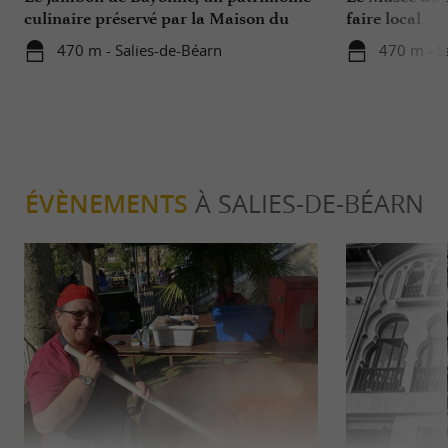
culinaire préservé par la Maison du
faire local
Jambon de Bayonne et La Saline de
470 m - Salies-de-Béarn
470 m - S
Salies-de-Béarn
ÉVÈNEMENTS
À SALIES-DE-BÉARN