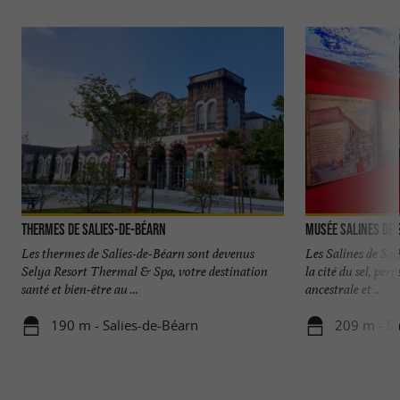
Thermes de Salies-de-Béarn
Musée Salines de 
Les thermes de Salies-de-Béarn sont devenus
Les Salines de Sal
Selya Resort Thermal & Spa, votre destination
la cité du sel, pe
santé et bien-être au ...
ancestrale et ...
190 m - Salies-de-Béarn
209 m - Sa