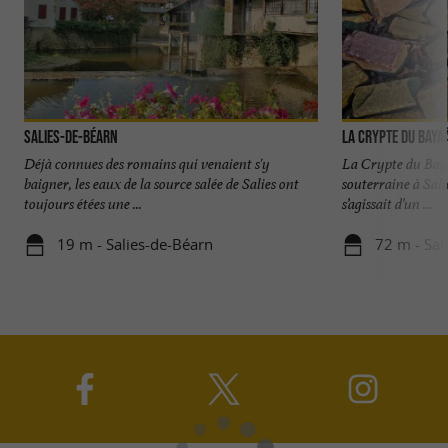
Salies-de-Béarn
La Crypte du Baya
Déjà connues des romains qui venaient s'y
La Crypte du Baya
baigner, les eaux de la source salée de Salies ont
souterraine à Salie
toujours étées une ...
s’agissait d’un ...
19 m - Salies-de-Béarn
72 m - Sal