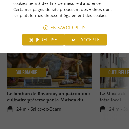
cookies tiers à des fins de
mesure d'audience
.
Certaines pages du site proposent des
vidéos
dont
les plateformes déposent également des cookies.
NOUS AVONS TESTÉ
POUR VOUS
EN SAVOIR PLUS
JE REFUSE
J'ACCEPTE
Gourmande
Culturell
Le Jambon de Bayonne, un patrimoine
Le Musée du s
culinaire préservé par la Maison du
faire local
Jambon de Bayonne et La Saline de
24 m - Salies-de-Béarn
24 m - Sa
Salies-de-Béarn