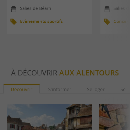
Salies-de-Béarn
Salies-
Evènements sportifs
Concert
À DÉCOUVRIR
AUX ALENTOURS
Découvrir
S'informer
Se loger
Se r