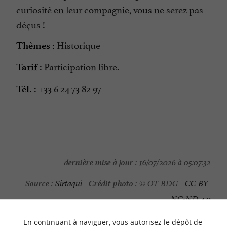
curiosité en leur compagnie, vous ne serez pas
déçus !
Historique
Thèmes :
Participation libre.
Tarif :
+33 6 24 73 82 97
Tél. :
dernière mise à jour :
16/07/2026 à 05:07:32
Source :
Crédit photo :
Sirtaqui
-
© OT BDG -
CC BY-
NC-ND 4.0
En continuant à naviguer, vous autorisez le dépôt de