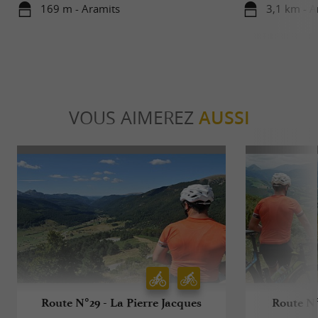
169 m - Aramits
3,1 km - A
VOUS AIMEREZ
AUSSI
Route N°29 - La Pierre Jacques
Route N°