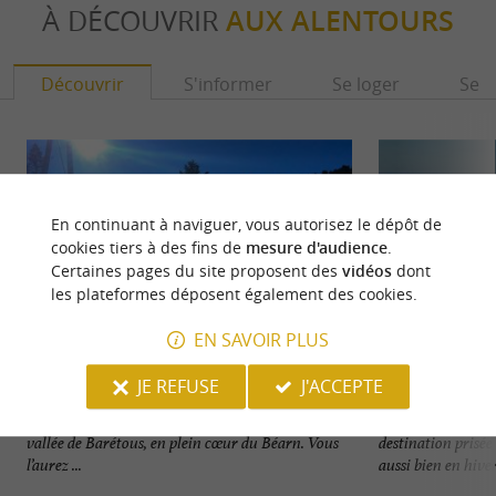
À DÉCOUVRIR
AUX ALENTOURS
Découvrir
S'informer
Se loger
Se r
En continuant à naviguer, vous autorisez le dépôt de
cookies tiers à des fins de
mesure d'audience
.
Certaines pages du site proposent des
vidéos
dont
les plateformes déposent également des cookies.
EN SAVOIR PLUS
JE REFUSE
J'ACCEPTE
Aramits - Vallée de Barétous
Arette - La Pierre
Aramits est un charmant village situé dans la
Arette - La Pierre
vallée de Barétous, en plein cœur du Béarn. Vous
destination prisé
l’aurez ...
aussi bien en hiver