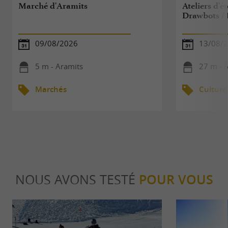
Marché d'Aramits
Ateliers d'ét
Drawbots / 
09/08/2026
13/08/
5 m - Aramits
27 m - 
Marchés
Culture
NOUS AVONS TESTÉ
POUR VOUS