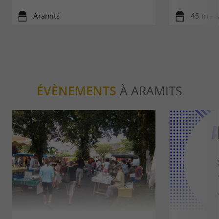
Aramits
45 m - 
ÉVÈNEMENTS
À ARAMITS