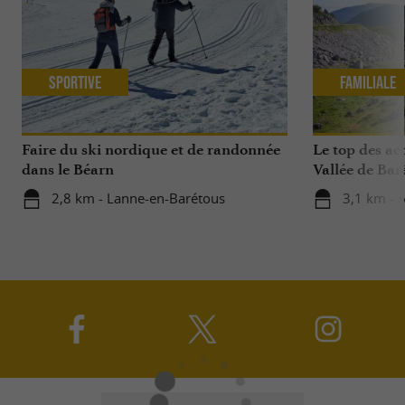
Sportive
Familiale
Faire du ski nordique et de randonnée
Le top des act
dans le Béarn
Vallée de Bar
2,8 km - Lanne-en-Barétous
3,1 km - A