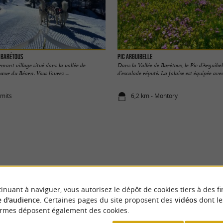
e Barétous
Pic Arguibelle
mant village situé dans la vallée de
Dans la Vallée de Barétous, le Pic d’Arguibell
œur du Béarn. Vous l’aurez ...
d’escalade réputé. La falaise est équipée avec 
amits
6,2 km - Montory
VOUS AIMEREZ
AUSSI
inuant à naviguer, vous autorisez le dépôt de cookies tiers à des fi
 d'audience
. Certaines pages du site proposent des
vidéos
dont le
ormes déposent également des cookies.