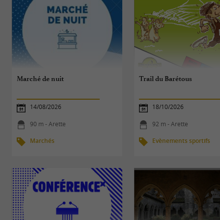
Marché de nuit
Trail du Barétous
14/08/2026
18/10/2026
90 m - Arette
92 m - Arette
Marchés
Evènements sportifs