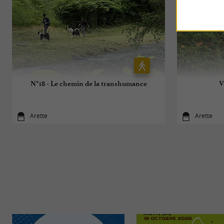
N°18 - Le chemin de la transhumance
V
Arette
Arette