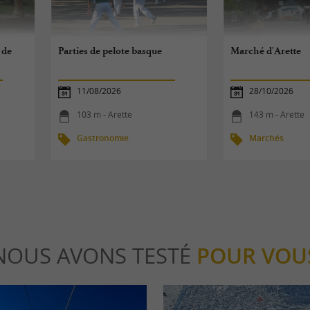
 de
Parties de pelote basque
Marché d'Arette
11/08/2026
28/10/2026
103 m - Arette
143 m - Arette
Gastronomie
Marchés
NOUS AVONS TESTÉ
POUR VOU