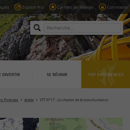
Espace Pro
Carnets de Voyage
Connexion
E DIVERTIR
SE RÉUNIR
TOP EXPÉRIENCES
rn Pyrénées
Arette
VTT N°17 - Le chemin de la transhumance