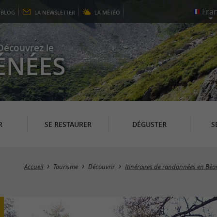
E
BLOG
LA
NEWSLETTER
LA
MÉTÉO
Découvrez le
ÉNÉES
R
SE RESTAURER
DÉGUSTER
S
Accueil
Tourisme
Découvrir
Itinéraires de randonnées en Béa