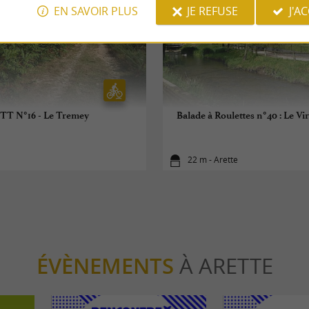
EN SAVOIR PLUS
JE REFUSE
J'A
TT N°16 - Le Tremey
Balade à Roulettes n°40 : Le Vi
22 m - Arette
ÉVÈNEMENTS
À ARETTE