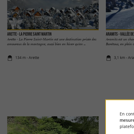
Arette - La Pierre Saint Martin
Aramits - Vallée d
Arette - La Pierre Saint-Martin est une destination prisée des
Aramits est un char
amoureux de la montagne, aussi bien en hiver qu'en ...
Barétous, en plein c
134 m - Arette
3,1 km - Ar
En cont
mesure
platef