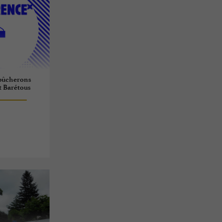
 bûcherons
et Barétous