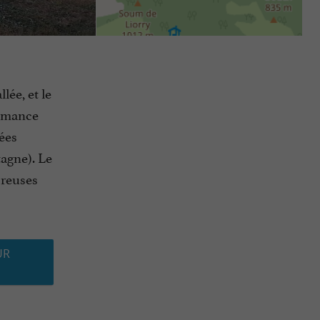
lée, et le
shumance
lées
tagne). Le
breuses
UR