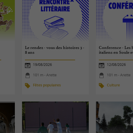
Le rendez - vous des histoires 3 -
Conference - Les
8 ans
italiens en Soule 
19/08/2026
12/08/2026
101 m - Arette
101 m - Arette
Fêtes populaires
Culture