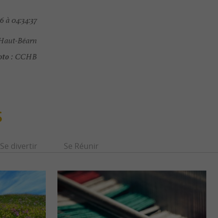
 à 04:34:37
Haut-Béarn
to :
CCHB
S
Se divertir
Se Réunir