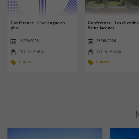
Conference - Une langue en
Conference - Les chemins
plus
Saint-Jacques
19/08/2026
26/08/2026
101 m - Arette
101 m - Arette
Culture
Culture