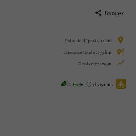
Partager
Arette
Point de départ :
13,5 km
Distance totale :
100 m
Dénivelé :
Vtt :
Facile
1 h. 15 min.