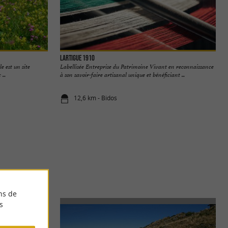
Lartigue 1910
e est un site
Labellisée Entreprise du Patrimoine Vivant en reconnaissance
...
à son savoir-faire artisanal unique et bénéficiant ...
12,6 km - Bidos
ns de
s