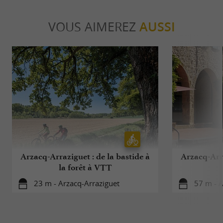
VOUS AIMEREZ
AUSSI
Arzacq-Arraziguet : de la bastide à
Arzacq-Arra
la forêt à VTT
23 m - Arzacq-Arraziguet
57 m - A