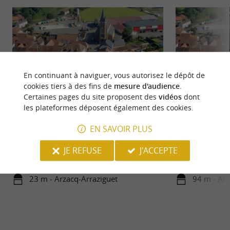
En continuant à naviguer, vous autorisez le dépôt de
cookies tiers à des fins de
mesure d'audience
.
Certaines pages du site proposent des
vidéos
dont
les plateformes déposent également des cookies.
Randoland - Arzacq
Bastide d'Arzacq
EN SAVOIR PLUS
Destinées surtout aux enfants, les fiches circuits
Au XIe siècle exis
Randoland sont conçues comme un jeu de piste.
bastide est une ex
JE REFUSE
J'ACCEPTE
Observez et ...
qui ...
23 m - Arzacq-Arraziguet
94 m - Arz