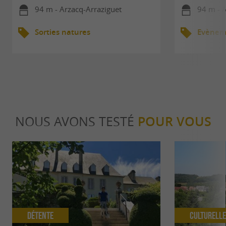
94 m - Arzacq-Arraziguet
94 m - 
Sorties natures
Evèneme
NOUS AVONS TESTÉ
POUR VOUS
Détente
Culturell