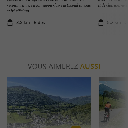
reconnaissance à son savoir-faire artisanal unique
et de charme, nich
et bénéficiant ...
3,8 km - Bidos
5,2 km - O
VOUS AIMEREZ
AUSSI