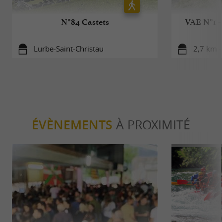
N°84 Castets
VAE N°1 -
Lurbe-Saint-Christau
2,7 km -
ÉVÈNEMENTS
À PROXIMITÉ