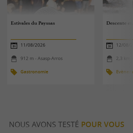
Estivales du Payssas
Descente en
11/08/2026
12/08/
912 m - Asasp-Arros
2,3 km 
Gastronomie
Evèneme
NOUS AVONS TESTÉ
POUR VOUS