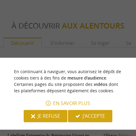
À DÉCOUVRIR
AUX ALENTOURS
Découvrir
S'informer
Se loger
Se r
En continuant à naviguer, vous autorisez le dépôt de
cookies tiers à des fins de
mesure d'audience
.
Certaines pages du site proposent des
vidéos
dont
les plateformes déposent également des cookies.
EN SAVOIR PLUS
JE REFUSE
J'ACCEPTE
Lartigue 1910
Oloron-Sainte-Ma
Labellisée Entreprise du Patrimoine Vivant en
Oloron-Sainte-Mari