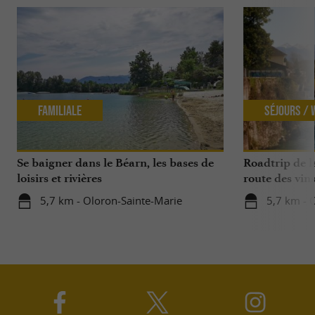
Familiale
Séjours /
Se baigner dans le Béarn, les bases de
Roadtrip de l
loisirs et rivières
route des vin
5,7 km - Oloron-Sainte-Marie
5,7 km - 