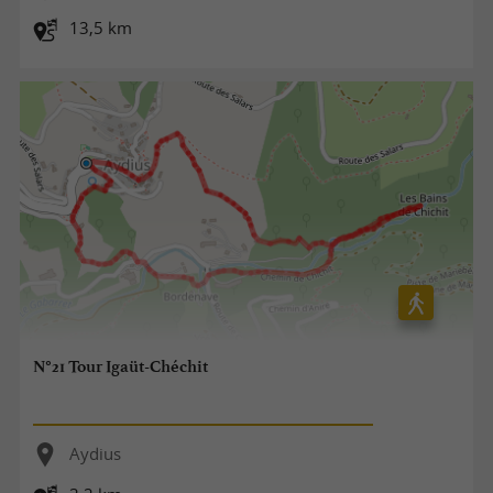
13,5 km
N°21 Tour Igaüt-Chéchit
Aydius