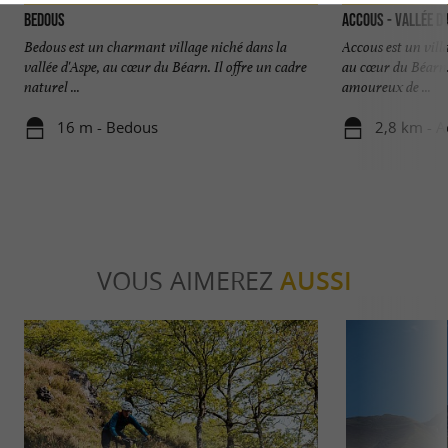
Bedous
Accous - Vallée d
Bedous est un charmant village niché dans la
Accous est un villa
vallée d'Aspe, au cœur du Béarn. Il offre un cadre
au cœur du Béarn. 
naturel ...
amoureux de ...
16 m - Bedous
2,8 km - 
VOUS AIMEREZ
AUSSI