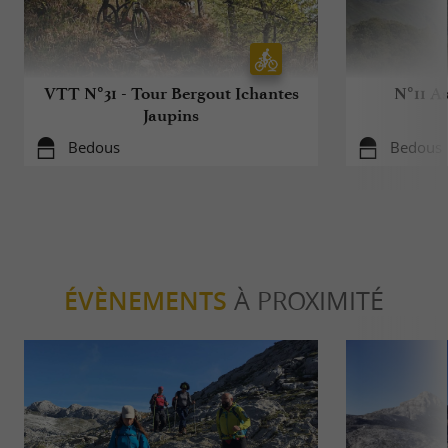
VTT N°31 - Tour Bergout Ichantes
N°11 As
Jaupins
Bedous
Bedous
ÉVÈNEMENTS
À PROXIMITÉ