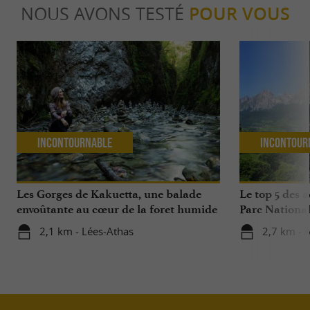
NOUS AVONS TESTÉ
POUR VOUS
Incontournable
Incontour
Les Gorges de Kakuetta, une balade
Le top 5 des a
envoûtante au cœur de la foret humide
Parc National
2,1 km - Lées-Athas
2,7 km - 