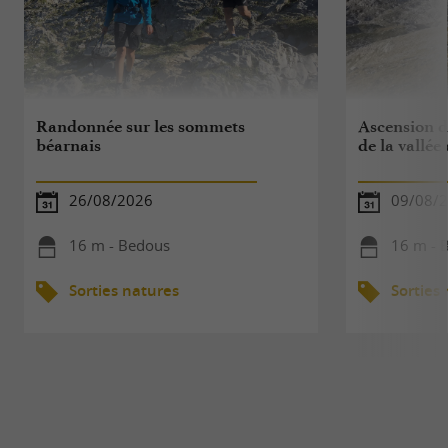
Randonnée sur les sommets
Ascension d
béarnais
de la vallée
26/08/2026
09/08/
16 m - Bedous
16 m - 
Sorties natures
Sorties