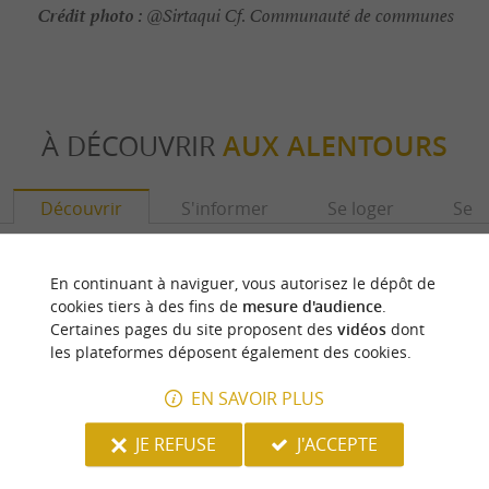
Crédit photo :
@Sirtaqui Cf. Communauté de communes
À DÉCOUVRIR
AUX ALENTOURS
Découvrir
S'informer
Se loger
Se r
En continuant à naviguer, vous autorisez le dépôt de
cookies tiers à des fins de
mesure d'audience
.
Certaines pages du site proposent des
vidéos
dont
les plateformes déposent également des cookies.
EN SAVOIR PLUS
JE REFUSE
J'ACCEPTE