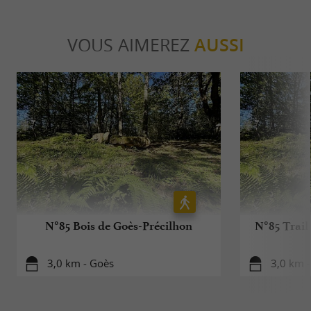
VOUS AIMEREZ
AUSSI
N°85 Bois de Goès-Précilhon
N°85 Trail
3,0 km - Goès
3,0 km 