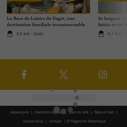
La Base de Loisirs du Faget, une
Se baigner da
destination familiale incontournable
loisirs et riviè
dans le Béarn
3,0 km - Goès
4,7 km - 
espace pro
mentions légales
plan du site
faire un lien
suivez-nous
contact
©
Negocom Atlantique