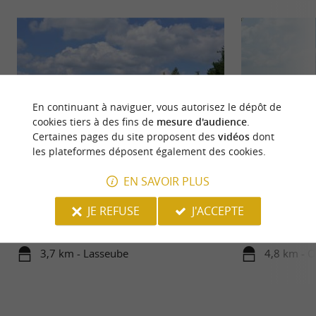
En continuant à naviguer, vous autorisez le dépôt de
cookies tiers à des fins de
mesure d'audience
.
Certaines pages du site proposent des
vidéos
dont
les plateformes déposent également des cookies.
Arboretum de Payssas
Oloron-Sainte-Ma
EN SAVOIR PLUS
L’Arboretum de Payssas se situe sur les coteaux de
Oloron-Sainte-Mari
JE REFUSE
J'ACCEPTE
Lasseube, à proximité d’Oloron-Sainte-Marie.
et de charme, nich
Près de 500 ...
3,7 km - Lasseube
4,8 km - O