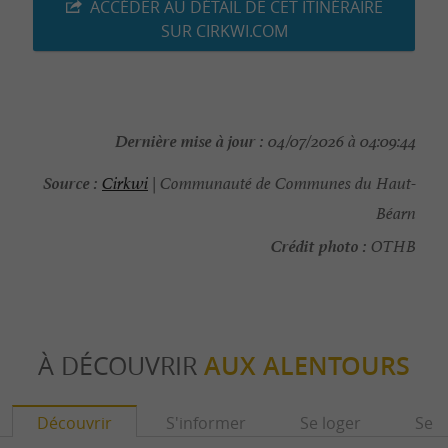
ACCÉDER AU DÉTAIL DE CET ITINÉRAIRE
SUR CIRKWI.COM
Dernière mise à jour :
04/07/2026 à 04:09:44
Source :
Cirkwi
| Communauté de Communes du Haut-
Béarn
Crédit photo :
OTHB
À DÉCOUVRIR
AUX ALENTOURS
Découvrir
S'informer
Se loger
Se r