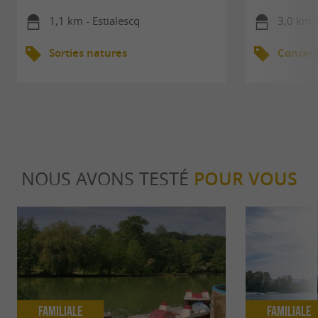
1,1 km - Estialescq
3,0 km 
Sorties natures
Concert
NOUS AVONS TESTÉ
POUR VOUS
Familiale
Familiale