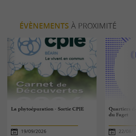
ÉVÈNEMENTS
À PROXIMITÉ
La phytoépuration - Sortie CPIE
Quartiers d'
du Faget
19/09/2026
22/08/