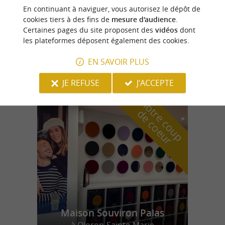
Route N°25 - De la vallée de Josbaig à Barcus
En continuant à naviguer, vous autorisez le dépôt de
cookies tiers à des fins de
mesure d'audience
.
Certaines pages du site proposent des
vidéos
dont
les plateformes déposent également des cookies.
Geüs-d'Oloron
EN SAVOIR PLUS
24,0 km
JE REFUSE
J'ACCEPTE
n
o
t
e
c
o
u
p
e
c
o
e
u
r
d
r
Maison Souviron Palas