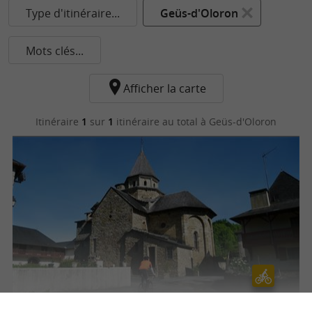
Type d'itinéraire...
Geüs-d'Oloron
Mots clés...
Afficher la carte
Itinéraire
1
sur
1
itinéraire au total
à Geüs-d'Oloron