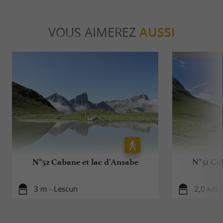
VOUS AIMEREZ
AUSSI
N°52 Cabane et lac d'Ansabe
N°51 Ca
3 m - Lescun
2,0 km -