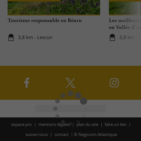
Tourisme responsable en Béarn
Les meilleures
en Vallée d’A
3,8 km - Lescun
3,8 km - 
espace pro
mentions légales
plan du site
faire un lien
suivez-nous
contact
©
Negocom Atlantique