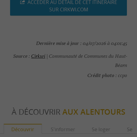
ACCÉDER AU DÉTAIL DE CET ITINÉRAIRE
SUR CIRKWI.COM
Dernière mise à jour :
04/07/2026 à 04:01:45
Source :
Cirkwi
| Communauté de Communes du Haut-
Béarn
Crédit photo :
ccpo
À DÉCOUVRIR
AUX ALENTOURS
Découvrir
S'informer
Se loger
Se r