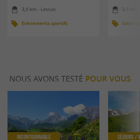
3,0 km - Lescun
3,1 km 
Evènements sportifs
Gastro
NOUS AVONS TESTÉ
POUR VOUS
Incontournable
Séjours /