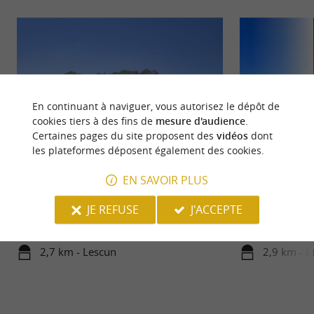
En continuant à naviguer, vous autorisez le dépôt de
cookies tiers à des fins de
mesure d'audience
.
Certaines pages du site proposent des
vidéos
dont
les plateformes déposent également des cookies.
Le Cirque de Lescun
Lac de Lhurs
EN SAVOIR PLUS
Le Cirque de Lescun se trouve à la frontière
Le Lac de Lhurs e
JE REFUSE
J'ACCEPTE
espagnole, dans la Vallée d’Aspe. On le surnomme
hauteurs de Lescun
les « ...
Lhurs, entre les ...
2,7 km - Lescun
2,9 km - L