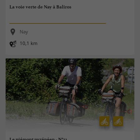
La voie verte de Nay à Baliros
Nay
10,1 km
Le piémont pyrénéen - N°13