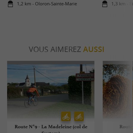
1,2 km - Oloron-Sainte-Marie
1,3 km - B
VOUS AIMEREZ
AUSSI
Route N°9 - La Madeleine (col de
Route 