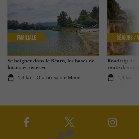
Familiale
Séjours /
Se baigner dans le Béarn, les bases de
Roadtrip de l
loisirs et rivières
route des vin
1,4 km - Oloron-Sainte-Marie
1,4 km - 