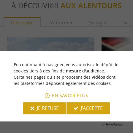
À DÉCOUVRIR
AUX ALENTOURS
Découvrir
S'informer
Se loger
Se r
En continuant à naviguer, vous autorisez le dépôt de
cookies tiers à des fins de
mesure d'audience
.
Certaines pages du site proposent des
vidéos
dont
les plateformes déposent également des cookies.
EN SAVOIR PLUS
Oloron-Sainte-Marie
Lartigue 1910
JE REFUSE
J'ACCEPTE
Oloron-Sainte-Marie est une ville riche d'histoire
Labellisée Entrep
et de charme, nichée au cœur du Béarn, dans les ...
reconnaissance à s
et bénéficiant ...