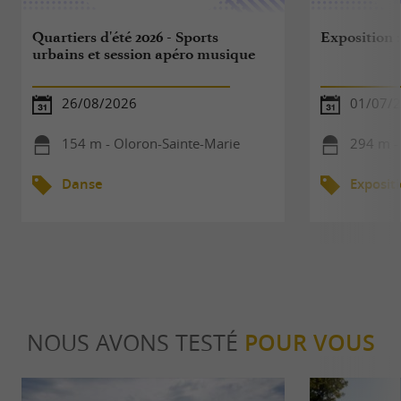
Quartiers d'été 2026 - Sports
Exposition :
urbains et session apéro musique
26/08/2026
01/07/2
154 m - Oloron-Sainte-Marie
294 m -
Danse
Exposit
NOUS AVONS TESTÉ
POUR VOUS