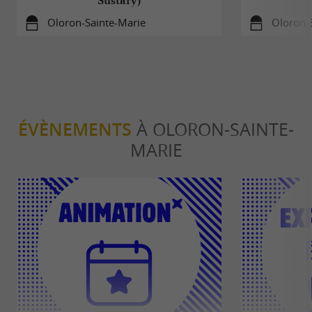
Sustary)
Oloron-Sainte-Marie
Oloron-
ÉVÈNEMENTS
À OLORON-SAINTE-
MARIE