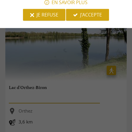
EN SAVOIR PLUS
JE REFUSE
J'ACCEPTE
Lac d'Orthez-Biron
Orthez
3,6 km