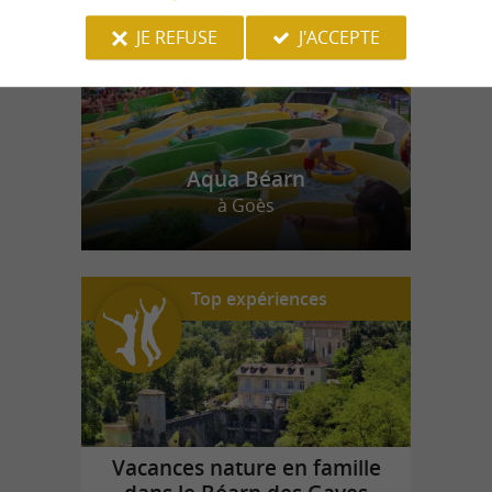
JE REFUSE
J'ACCEPTE
Aqua Béarn
à Goès
Top expériences
Vacances nature en famille