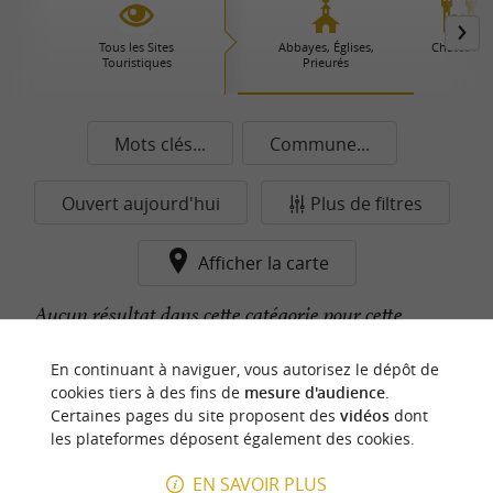
Tous les Sites
Abbayes, Églises,
Châteaux
Touristiques
Prieurés
Mots clés...
Commune...
Ouvert aujourd'hui
Plus de filtres
Afficher la carte
Aucun résultat dans cette catégorie pour cette
commune pour le moment...
En continuant à naviguer, vous autorisez le dépôt de
cookies tiers à des fins de
mesure d'audience
.
Certaines pages du site proposent des
vidéos
dont
n
o
t
e
c
o
u
p
e
c
o
e
u
les plateformes déposent également des cookies.
r
d
r
EN SAVOIR PLUS