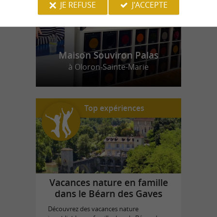
JE REFUSE
J'ACCEPTE
Maison Souviron Palas
à Oloron-Sainte-Marie
Top expériences
Vacances nature en famille
dans le Béarn des Gaves
Découvrez des vacances nature