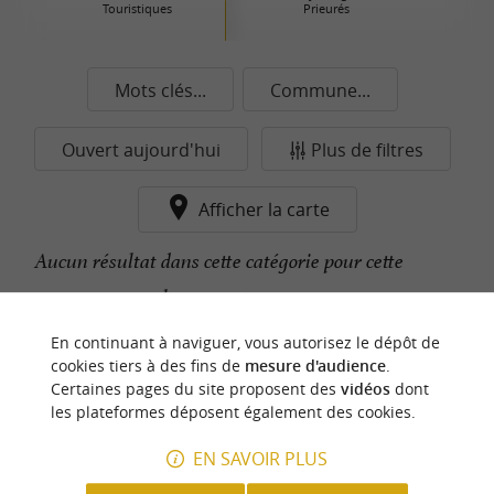
Touristiques
Prieurés
Mots clés...
Commune...
Ouvert aujourd'hui
Plus de filtres
Afficher la carte
Aucun résultat dans cette catégorie pour cette
commune pour le moment...
En continuant à naviguer, vous autorisez le dépôt de
cookies tiers à des fins de
mesure d'audience
.
n
o
t
e
c
o
u
p
e
c
o
e
u
Certaines pages du site proposent des
vidéos
dont
r
d
r
les plateformes déposent également des cookies.
EN SAVOIR PLUS