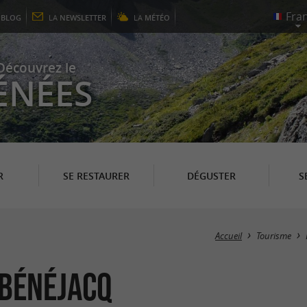
E
BLOG
LA
NEWSLETTER
LA
MÉTÉO
Découvrez le
ÉNÉES
R
SE RESTAURER
DÉGUSTER
S
Accueil
Tourisme
 Bénéjacq