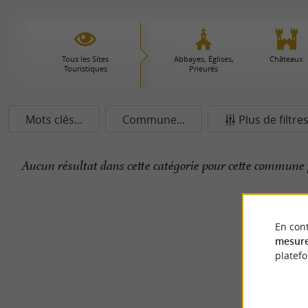
Tous les Sites
Abbayes, Églises,
Châteaux
Touristiques
Prieurés
Mots clés...
Commune...
Plus de filtre
Aucun résultat dans cette catégorie pour cette commune 
En cont
mesure
platef