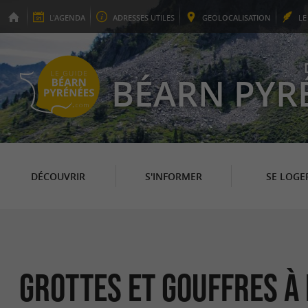
L'
AGENDA
ADRESSES
UTILES
GEO
LOCALISATION
L
BÉARN PYR
DÉCOUVRIR
S'INFORMER
SE LOGE
Grottes et Gouffres à