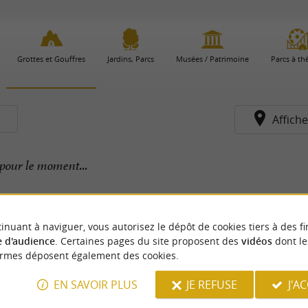
Grottes et Gouffres
Jardins, Parcs
Musées / Patrimoine
Parcs à t
s
Affiche
pour le moment...
inuant à naviguer, vous autorisez le dépôt de cookies tiers à des fi
 d'audience
. Certaines pages du site proposent des
vidéos
dont le
ormes déposent également des cookies.
EN SAVOIR PLUS
JE REFUSE
J'A