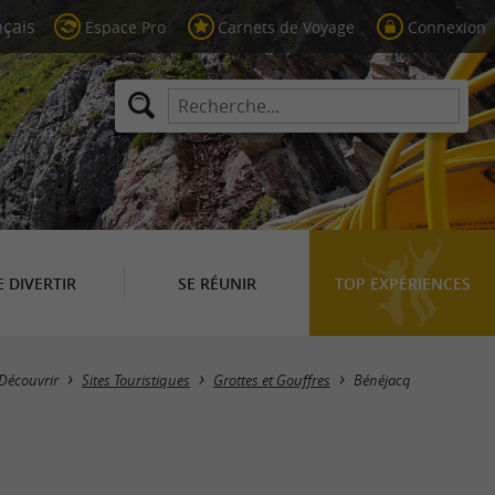
Espace Pro
Carnets de Voyage
Connexion
E DIVERTIR
SE RÉUNIR
TOP EXPÉRIENCES
Masquer la carte
Découvrir
Sites Touristiques
Grottes et Gouffres
Bénéjacq