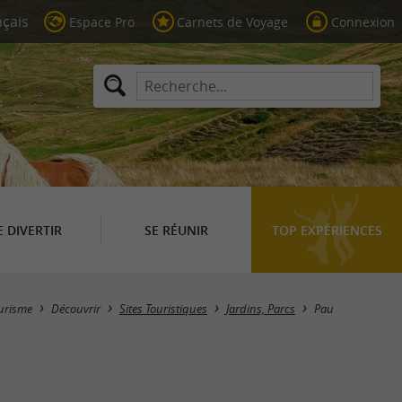
Espace Pro
Carnets de Voyage
Connexion
E DIVERTIR
SE RÉUNIR
TOP EXPÉRIENCES
Masquer la carte
urisme
Découvrir
Sites Touristiques
Jardins, Parcs
Pau