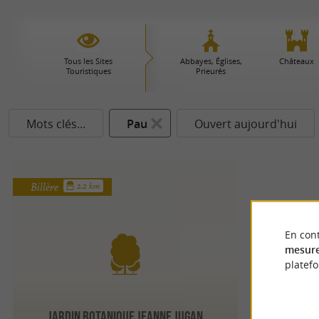
Tous les Sites
Abbayes, Églises,
Châteaux
Touristiques
Prieurés
Mots clés...
Pau
Ouvert aujourd'hui
Billère
2.2 km
En cont
mesure
platef
JARDIN BOTANIQUE JEANNE JUGAN