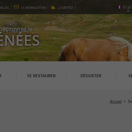
E
BLOG
LA
NEWSLETTER
LA
MÉTÉO
Découvrez le
ÉNÉES
R
SE RESTAURER
DÉGUSTER
S
Accueil
To