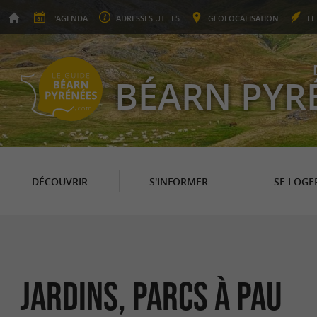
L'
AGENDA
ADRESSES
UTILES
GEO
LOCALISATION
L
BÉARN PYR
DÉCOUVRIR
S'INFORMER
SE LOGE
Jardins, Parcs à Pau