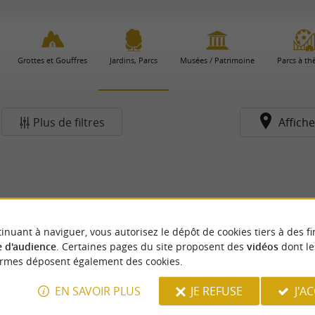
Grottes et Gouffres
Jardins, Parcs
Musées / Patrimoine
Parcs à t
Plus de filtres
Affiche
inuant à naviguer, vous autorisez le dépôt de cookies tiers à des fi
 d'audience
. Certaines pages du site proposent des
vidéos
dont le
ormes déposent également des cookies.
EN SAVOIR PLUS
JE REFUSE
J'A