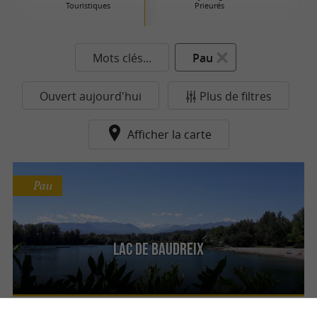
Touristiques
Prieurés
Mots clés...
Pau
Ouvert aujourd'hui
Plus de filtres
Afficher la carte
Pau
Lac De Baudreix