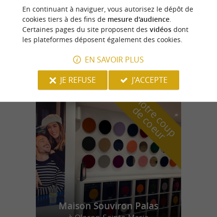
Pau
En continuant à naviguer, vous autorisez le dépôt de
cookies tiers à des fins de
mesure d'audience
.
Certaines pages du site proposent des
vidéos
dont
les plateformes déposent également des cookies.
Le Gave de Pau
EN SAVOIR PLUS
JE REFUSE
J'ACCEPTE
n
o
t
e
c
o
u
p
e
c
o
e
u
r
d
r
Maison Souviron Palas