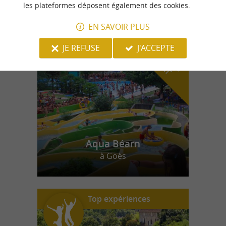
les plateformes déposent également des cookies.
EN SAVOIR PLUS
n
o
t
e
c
o
u
p
e
c
o
e
u
r
d
r
JE REFUSE
J'ACCEPTE
Aqua Béarn
à Goès
Top expériences