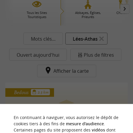
Tous les Sites
Abbayes, Églises,
Châteaux
Touristiques
Prieurés
Mots clés...
Lées-Athas
Ouvert aujourd'hui
Plus de filtres
Afficher la carte
Bedous
2.3 km
En continuant à naviguer, vous autorisez le dépôt de
Moulin d'Orcun
cookies tiers à des fins de
mesure d'audience
.
Certaines pages du site proposent des
vidéos
dont