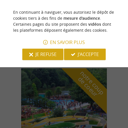
En continuant à naviguer, vous autorisez le dépôt de
Accous
cookies tiers à des fins de
mesure d'audience
.
1.9 km
Certaines pages du site proposent des
vidéos
dont
les plateformes déposent également des cookies.
EN SAVOIR PLUS
OBA'O
JE REFUSE
J'ACCEPTE
n
o
t
e
c
o
u
p
e
c
o
e
u
r
d
r