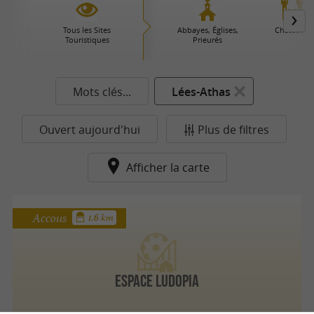
Tous les Sites
Abbayes, Églises,
Châteaux
Touristiques
Prieurés
Mots clés...
Lées-Athas
Ouvert aujourd'hui
Plus de filtres
Afficher la carte
Accous
1.6 km
Espace Ludopia