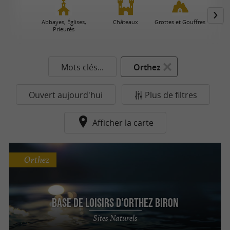
Abbayes, Églises,
Châteaux
Grottes et Gouffres
Jar
Prieurés
Mots clés...
Orthez
Ouvert aujourd'hui
Plus de filtres
Afficher la carte
Orthez
Base de Loisirs d'Orthez Biron
Sites Naturels