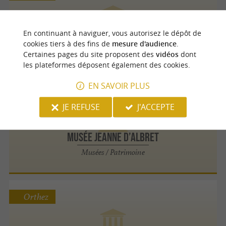
En continuant à naviguer, vous autorisez le dépôt de
Orgue du Temple d'Orthez
cookies tiers à des fins de
mesure d'audience
.
Musées / Patrimoine
Certaines pages du site proposent des
vidéos
dont
les plateformes déposent également des cookies.
EN SAVOIR PLUS
Orthez
JE REFUSE
J'ACCEPTE
Musée Jeanne d’Albret
Musées / Patrimoine
Orthez