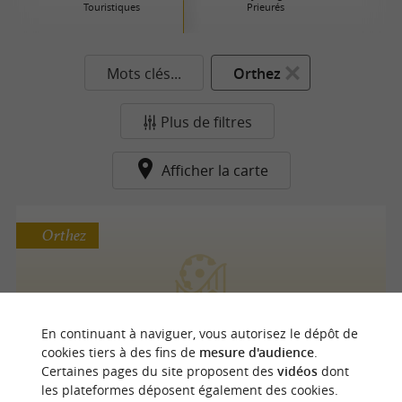
Touristiques
Prieurés
Mots clés...
Orthez
Plus de filtres
Afficher la carte
Orthez
La Ferme des marnières
En continuant à naviguer, vous autorisez le dépôt de
Ferme pédagogique et ludique à Orthez
cookies tiers à des fins de
mesure d'audience
.
Certaines pages du site proposent des
vidéos
dont
les plateformes déposent également des cookies.