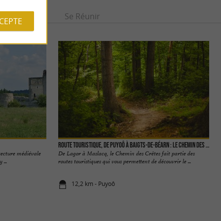
Se divertir
Se Réunir
CCEPTE
Route Touristique, de Puyoô à Baigts-de-Béarn : Le chemin des crêtes
itecture médiévale
De Lagor à Maslacq, le Chemin des Crêtes fait partie des
...
routes touristiques qui vous permettent de découvrir le ...
12,2 km - Puyoô