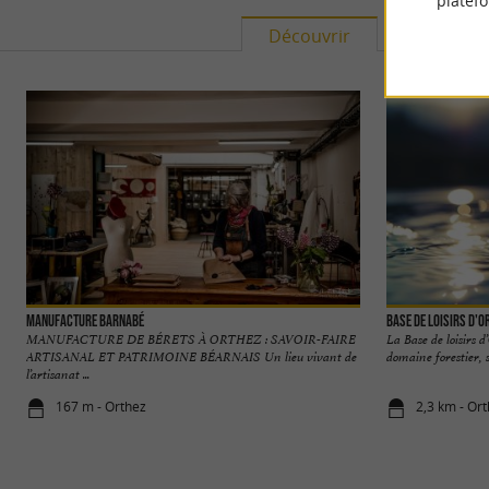
platef
Découvrir
S'informe
Manufacture Barnabé
Base de Loisirs d'O
MANUFACTURE DE BÉRETS À ORTHEZ : SAVOIR-FAIRE
La Base de loisirs 
ARTISANAL ET PATRIMOINE BÉARNAIS Un lieu vivant de
domaine forestier, 
l’artisanat ...
167 m - Orthez
2,3 km - Or