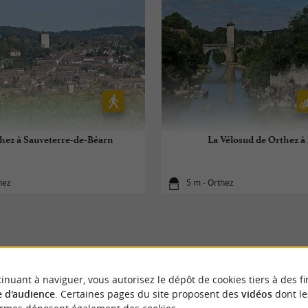
hez à Sauveterre-de-Béarn
La Vélosud de Orthez à
hez
5 m - Orthez
inuant à naviguer, vous autorisez le dépôt de cookies tiers à des fi
À DÉCOUVRIR
AUX ALENTOUR
 d'audience
. Certaines pages du site proposent des
vidéos
dont le