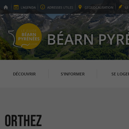
L'
AGENDA
ADRESSES
UTILES
GEO
LOCALISATION
L
BÉARN PYR
DÉCOUVRIR
S'INFORMER
SE LOGE
Orthez