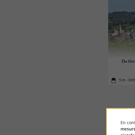
De Ort
5 m - Ort
En cont
mesure