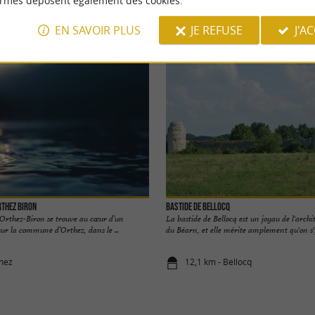
ormes déposent également des cookies.
r
Se loger
Se restaurer
Déguster
EN SAVOIR PLUS
JE REFUSE
J'A
rthez Biron
Bastide de Bellocq
d’Orthez-Biron se trouve au cœur d’un
La bastide de Bellocq est un joyau de l'arch
sur la commune d’Orthez, dans le ...
du Béarn, et elle mérite amplement qu'on s'y 
thez
12,1 km - Bellocq