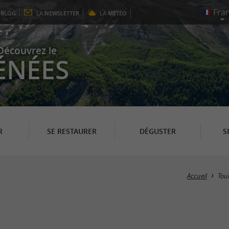
E
BLOG
LA
NEWSLETTER
LA
MÉTÉO
Découvrez le
ÉNÉES
R
SE RESTAURER
DÉGUSTER
S
Accueil
Tou