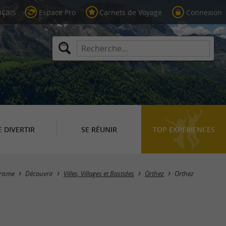
Espace Pro
Carnets de Voyage
Connexion
E DIVERTIR
SE RÉUNIR
TOP EXPÉRIENCES
risme
Découvrir
Villes, Villages et Bastides
Orthez
Orthez