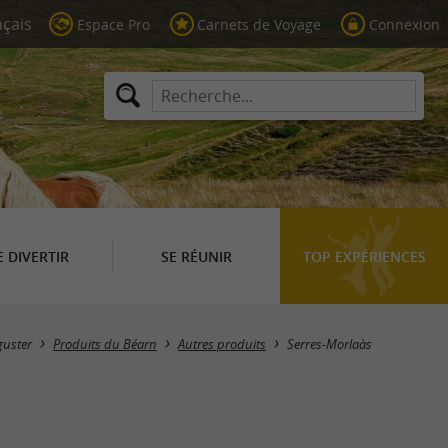
Espace Pro
Carnets de Voyage
Connexion
E DIVERTIR
SE RÉUNIR
TOP EXPÉRIENCES
Masquer la carte
guster
Produits du Béarn
Autres produits
Serres-Morlaàs