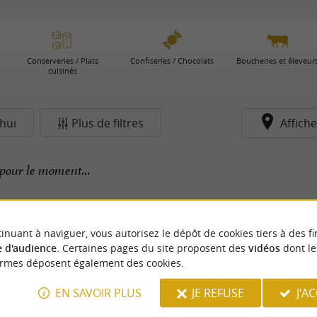
Conserveries / Plats
Confiseries / Chocolats
Boucheries et éleveur
cuisinés
hui
Plus de filtres
Affiche
pour le moment...
inuant à naviguer, vous autorisez le dépôt de cookies tiers à des fi
 d'audience
. Certaines pages du site proposent des
vidéos
dont le
ormes déposent également des cookies.
EN SAVOIR PLUS
JE REFUSE
J'A