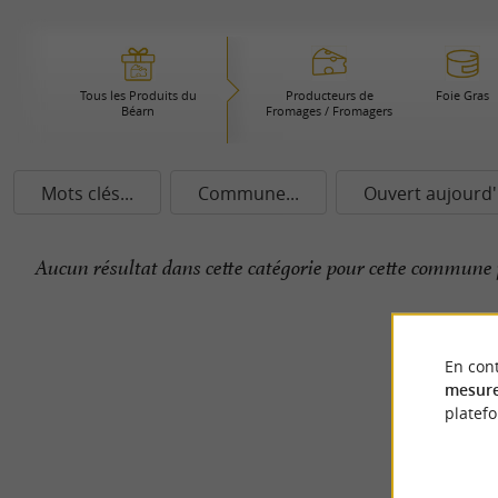
Tous les Produits du
Producteurs de
Foie Gras
Béarn
Fromages / Fromagers
Mots clés...
Commune...
Ouvert aujourd'
Aucun résultat dans cette catégorie pour cette commune 
En cont
mesure
platef