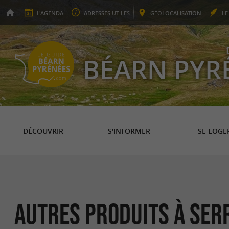
L'
AGENDA
ADRESSES
UTILES
GEO
LOCALISATION
L
BÉARN PYR
DÉCOUVRIR
S'INFORMER
SE LOGE
Autres produits à Se