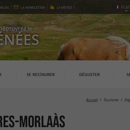
E
BLOG
LA
NEWSLETTER
LA
MÉTÉO
Découvrez le
ÉNÉES
R
SE RESTAURER
DÉGUSTER
S
Accueil
Tourisme
Dé
rres-Morlaàs