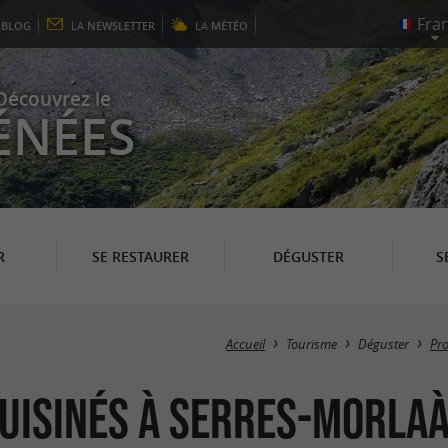
E
BLOG
LA
NEWSLETTER
LA
MÉTÉO
Découvrez le
ÉNÉES
R
SE RESTAURER
DÉGUSTER
S
Accueil
Tourisme
Déguster
Pr
cuisinés à Serres-Morla