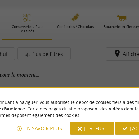
Conserveries / Plats
Confiseries / Chocolats
Boucheries et éleveur
cuisinés
hui
Plus de filtres
Affiche
pour le moment...
inuant à naviguer, vous autorisez le dépôt de cookies tiers à des fi
 d'audience
. Certaines pages du site proposent des
vidéos
dont le
ormes déposent également des cookies.
EN SAVOIR PLUS
JE REFUSE
J'A