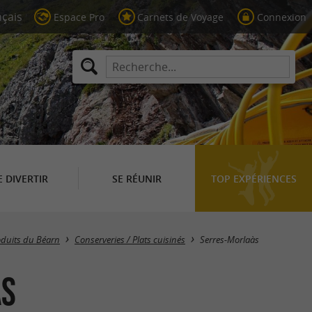
Espace Pro
Carnets de Voyage
Connexion
E DIVERTIR
SE RÉUNIR
TOP EXPÉRIENCES
Masquer la carte
oduits du Béarn
Conserveries / Plats cuisinés
Serres-Morlaàs
às