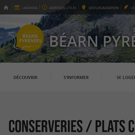
L'
AGENDA
ADRESSES
UTILES
GEO
LOCALISATION
L
BÉARN PYR
DÉCOUVRIR
S'INFORMER
SE LOGE
Conserveries / Plats 