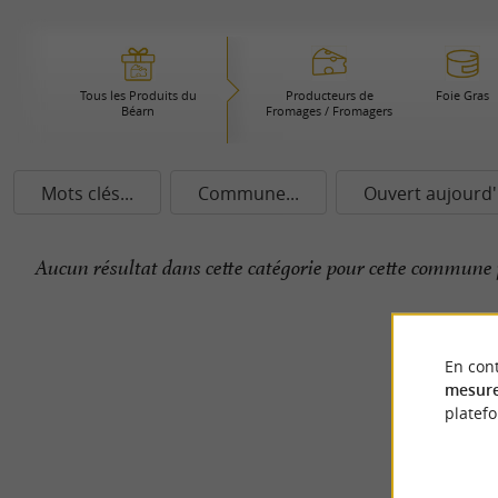
Tous les Produits du
Producteurs de
Foie Gras
Béarn
Fromages / Fromagers
Mots clés...
Commune...
Ouvert aujourd'
Aucun résultat dans cette catégorie pour cette commune 
En cont
mesure
platef