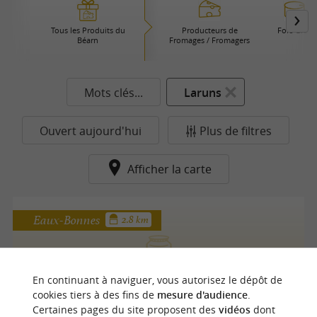
Tous les Produits du
Producteurs de
Foie Gras
Béarn
Fromages / Fromagers
Mots clés...
Laruns
Ouvert aujourd'hui
Plus de filtres
Afficher la carte
Eaux-Bonnes
2.8 km
La Miellerie de la Montagne Verte
En continuant à naviguer, vous autorisez le dépôt de
cookies tiers à des fins de
mesure d'audience
.
Miel à Eaux-Bonnes
Certaines pages du site proposent des
vidéos
dont