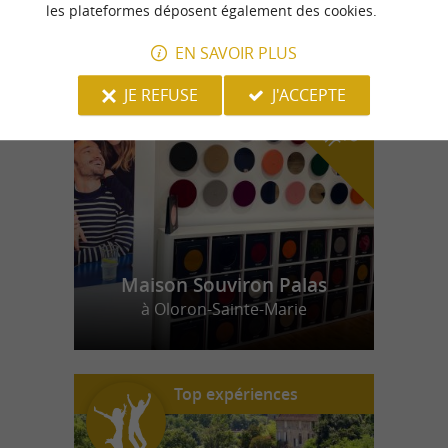
les plateformes déposent également des cookies.
EN SAVOIR PLUS
n
o
t
e
c
o
u
p
e
c
o
e
u
r
d
r
JE REFUSE
J'ACCEPTE
Maison Souviron Palas
à Oloron-Sainte-Marie
Top expériences