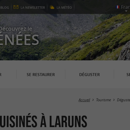
E
BLOG
LA
NEWSLETTER
LA
MÉTÉO
Découvrez le
ÉNÉES
R
SE RESTAURER
DÉGUSTER
S
Accueil
Tourisme
Déguste
uisinés à Laruns