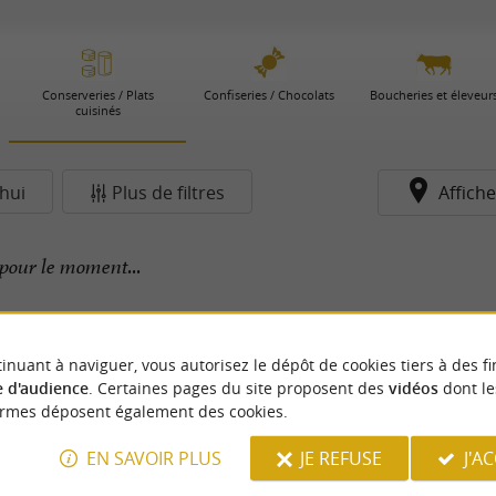
Conserveries / Plats
Confiseries / Chocolats
Boucheries et éleveur
cuisinés
hui
Plus de filtres
Affiche
pour le moment...
inuant à naviguer, vous autorisez le dépôt de cookies tiers à des fi
 d'audience
. Certaines pages du site proposent des
vidéos
dont le
ormes déposent également des cookies.
EN SAVOIR PLUS
JE REFUSE
J'A