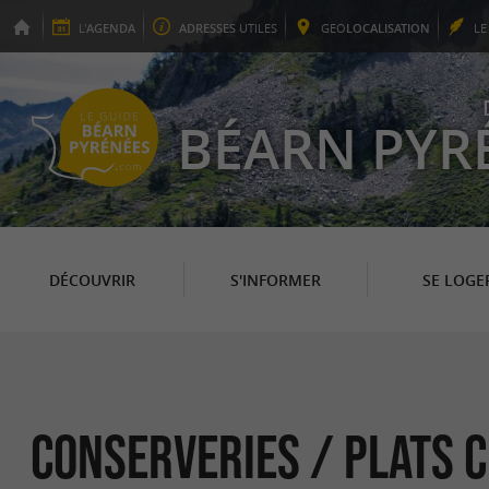
L'
AGENDA
ADRESSES
UTILES
GEO
LOCALISATION
L
BÉARN PYR
DÉCOUVRIR
S'INFORMER
SE LOGE
Conserveries / Plats c