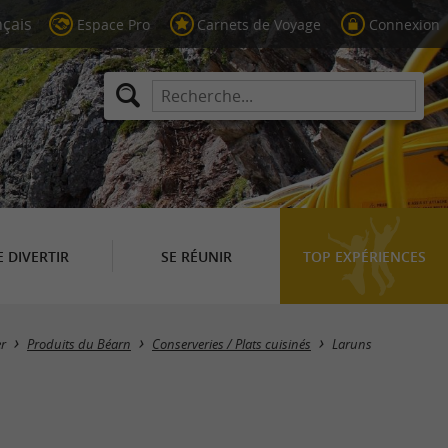
Espace Pro
Carnets de Voyage
Connexion
E DIVERTIR
SE RÉUNIR
TOP EXPÉRIENCES
Masquer la carte
r
Produits du Béarn
Conserveries / Plats cuisinés
Laruns