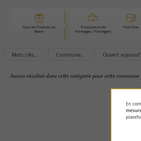
Tous les Produits du
Producteurs de
Foie Gras
Béarn
Fromages / Fromagers
Mots clés...
Commune...
Ouvert aujourd'
Aucun résultat dans cette catégorie pour cette commune 
En cont
mesure
platef