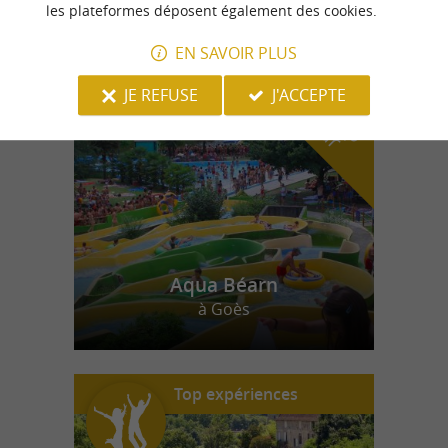
les plateformes déposent également des cookies.
EN SAVOIR PLUS
n
o
t
e
c
o
u
p
e
c
o
e
u
r
d
r
JE REFUSE
J'ACCEPTE
Aqua Béarn
à Goès
Top expériences