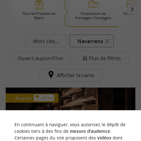
Tous les Produits du
Producteurs de
Foie Gras
Béarn
Fromages / Fromagers
Mots clés...
Navarrenx
Ouvert aujourd'hui
Plus de filtres
Afficher la carte
Angous
4.8 km
La Ferme Serbielle
En continuant à naviguer, vous autorisez le dépôt de
cookies tiers à des fins de
mesure d'audience
.
Le goût authentique du Béarn à votre table
Certaines pages du site proposent des
vidéos
dont