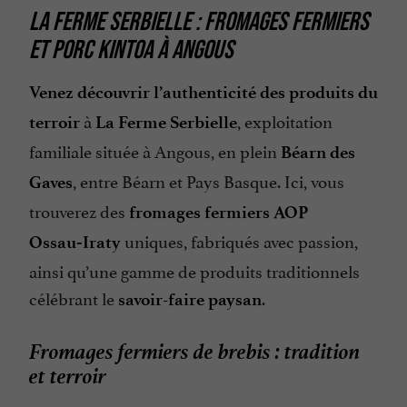
LA FERME SERBIELLE : FROMAGES FERMIERS
Produits de la Ferme
ET PORC KINTOA À ANGOUS
Salon de Jardin
Venez découvrir l’authenticité des produits du
à
, exploitation
terroir
La Ferme Serbielle
familiale située à Angous, en plein
Béarn des
, entre Béarn et Pays Basque. Ici, vous
Gaves
trouverez des
fromages fermiers AOP
uniques, fabriqués avec passion,
Ossau‑Iraty
ainsi qu’une gamme de produits traditionnels
célébrant le
.
savoir-faire paysan
Fromages fermiers de brebis : tradition
et terroir