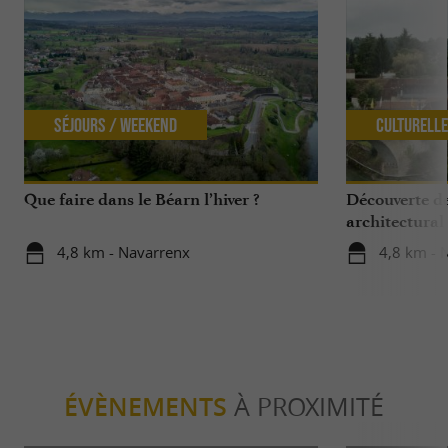
Séjours / Weekend
Culturell
Que faire dans le Béarn l’hiver ?
Découverte d
architectural
4,8 km - Navarrenx
4,8 km - 
ÉVÈNEMENTS
À PROXIMITÉ