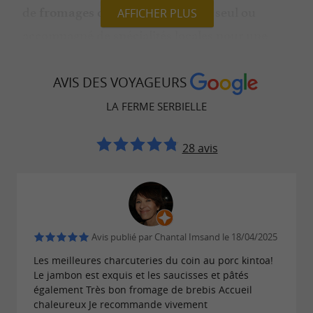
de
, à savourer seul ou
fromages du Béarn
AFFICHER PLUS
accompagné de spécialités locales pour une
expérience gustative authentique.
AVIS DES VOYAGEURS
Porc Kintoa : charcuteries et produits
LA FERME SERBIELLE
nobles
Outre ses fromages, La Ferme Serbielle propose
28 avis
également des produits autour du
porc basque
, une race traditionnelle reconnue
Kintoa AOP
pour la qualité exceptionnelle de sa viande.
Parmi les produits disponibles :
Avis publié par Chantal Imsand le 18/04/2025
Les meilleures charcuteries du coin au porc kintoa!
charcuteries artisanales ;
Le jambon est exquis et les saucisses et pâtés
jambon et saucisses ;
également Très bon fromage de brebis Accueil
chaleureux Je recommande vivement
viande de porc soigneusement travaillée