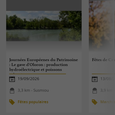
Journées Européenes du Patrimoine
Fêtes de C
: Le gave d'Oloron : production
hydroélectrique et poissons
migrateurs
19/09/2026
13/08/
3,3 km - Susmiou
3,9 km 
Fêtes populaires
Marché