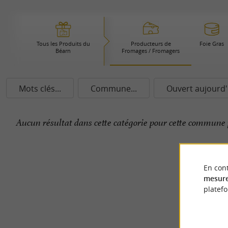
Tous les Produits du
Producteurs de
Foie Gras
Béarn
Fromages / Fromagers
Mots clés...
Commune...
Ouvert aujourd'
Aucun résultat dans cette catégorie pour cette commune 
En cont
mesure
platef