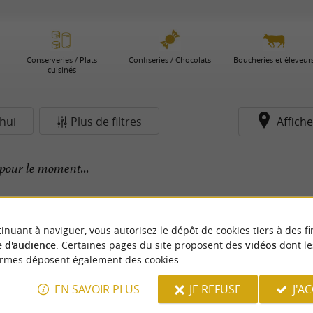
Conserveries / Plats
Confiseries / Chocolats
Boucheries et éleveur
cuisinés
hui
Plus de filtres
Affiche
pour le moment...
inuant à naviguer, vous autorisez le dépôt de cookies tiers à des fi
 d'audience
. Certaines pages du site proposent des
vidéos
dont le
ormes déposent également des cookies.
EN SAVOIR PLUS
JE REFUSE
J'A