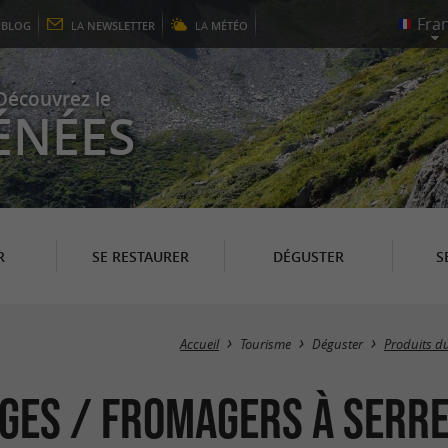
E
BLOG
LA
NEWSLETTER
LA
MÉTÉO
Découvrez le
ÉNÉES
R
SE RESTAURER
DÉGUSTER
S
Accueil
Tourisme
Déguster
Produits d
ges / Fromagers à Serr