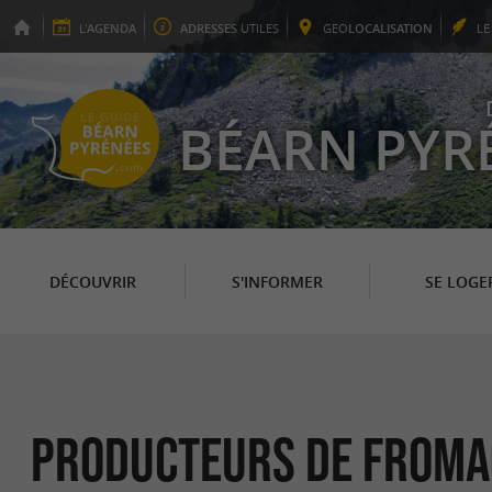
L'
AGENDA
ADRESSES
UTILES
GEO
LOCALISATION
L
BÉARN PYR
DÉCOUVRIR
S'INFORMER
SE LOGE
Producteurs de Froma