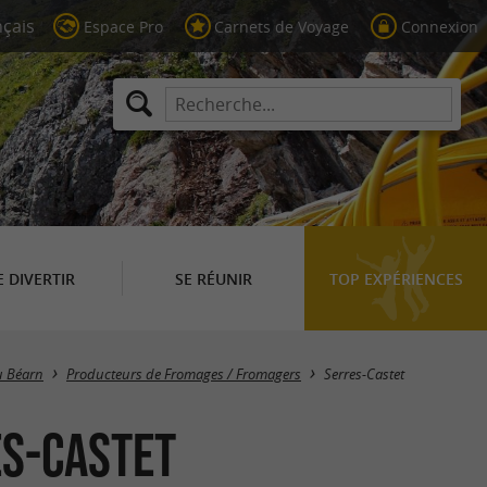
Espace Pro
Carnets de Voyage
Connexion
E DIVERTIR
SE RÉUNIR
TOP EXPÉRIENCES
Masquer la carte
u Béarn
Producteurs de Fromages / Fromagers
Serres-Castet
es-Castet