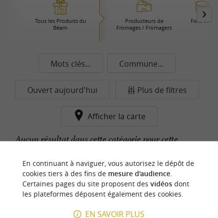
Tous les Produits du
Producteurs de
Foie Gras
Béarn
Fromages / Fromagers
Mots clés...
Commune...
Ouvert aujourd'hui
Plus de filtres
Afficher la carte
Aucun résultat dans cette catégorie pour cette
commune pour le moment...
En continuant à naviguer, vous autorisez le dépôt de
cookies tiers à des fins de
mesure d'audience
.
Certaines pages du site proposent des
vidéos
dont
n
o
t
e
c
o
u
p
e
c
o
e
u
les plateformes déposent également des cookies.
r
d
r
EN SAVOIR PLUS