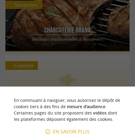
Navarrenx
Charcuterie Brana
Méthodes traditionnelles à Navarrenx
Coarraze
Salaisons artisanales Pardon
En continuant à naviguer, vous autorisez le dépôt de
cookies tiers à des fins de
mesure d'audience
.
Certaines pages du site proposent des
vidéos
dont
les plateformes déposent également des cookies.
Léren
EN SAVOIR PLUS