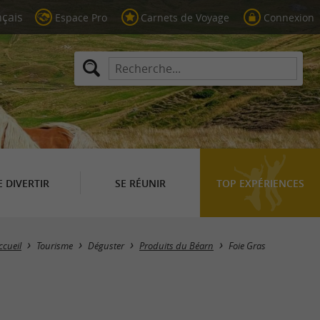
Espace Pro
Carnets de Voyage
Connexion
E DIVERTIR
SE RÉUNIR
TOP EXPÉRIENCES
Masquer la carte
ccueil
Tourisme
Déguster
Produits du Béarn
Foie Gras