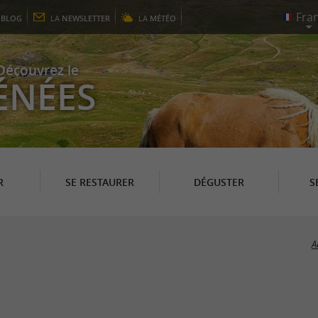
E
BLOG
LA
NEWSLETTER
LA
MÉTÉO
Découvrez le
ÉNÉES
R
SE RESTAURER
DÉGUSTER
S
A