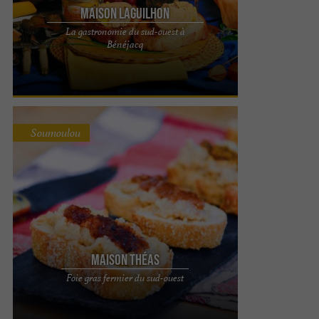
Maison LAGUILHON
La gastronomie du sud-ouest à
Le foie gras de la maison Laguilhon, produit
Bénéjacq
d’exception dans le Béarn La maison Laguilhon est
réputée pour ses ...
Soumoulou
Maison Théas
La Maison Théas est une ferme familiale
Foie gras fermier du sud-ouest
implantée dans un petit village des Hautes-
Pyrénées (Gardères), au ...