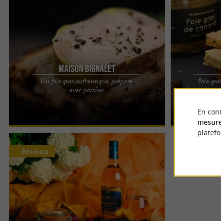
Maison Bignalet
Un foie gras authentique, préparé
Foie gra
Dès que l’on pousse la porte de la Maison
LA MAISON AR
avec passion
Bignalet, on retrouve ce parfum reconnaissable
MI-CUITS ? OI
entre mille : celui ...
ans, la Maison 
En cont
mesure
platef
Bénéjacq