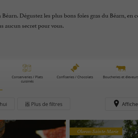
n Béarn. Dégustez les plus bons foies gras du Béarn, en 
us aucun secret pour vous.
Conserveries / Plats
Confiseries / Chocolats
Boucheries et éleveur
cuisinés
hui
Plus de filtres
Affiche
Oloron-Sainte-Marie