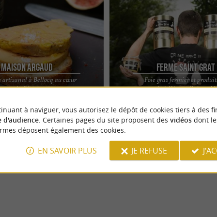
Maison Argaud
Ferme Saint Grat
s artisanal à Bellocq au cœur
Foie gras fermier et produi
GAUD - DES FOIES GRAS CUITS OU
FERME SAINT GRAT : AUTHENTICITÉ
du Béarn
terroir à Oloron-Sainte-M
E OU CANARD ? Depuis plus de 40
DU BÉARN À OLORON-SAINTE-MARIE
Argaud s'est ...
Saint Grat, située à ...
inuant à naviguer, vous autorisez le dépôt de cookies tiers à des fi
 d'audience
. Certaines pages du site proposent des
vidéos
dont le
ormes déposent également des cookies.
EN SAVOIR PLUS
JE REFUSE
J'A