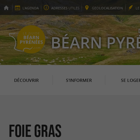
L'
AGENDA
ADRESSES
UTILES
GEO
LOCALISATION
L
BÉARN PYR
DÉCOUVRIR
S'INFORMER
SE LOGE
Foie Gras