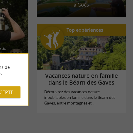
à Goès
Top expériences
ts du
 ET SAVEURS
arie
 La Ferme
ns de
s
Vacances nature en famille
dans le Béarn des Gaves
CCEPTE
Découvrez des vacances nature
inoubliables en famille dans le Béarn des
Gaves, entre montagnes et ...