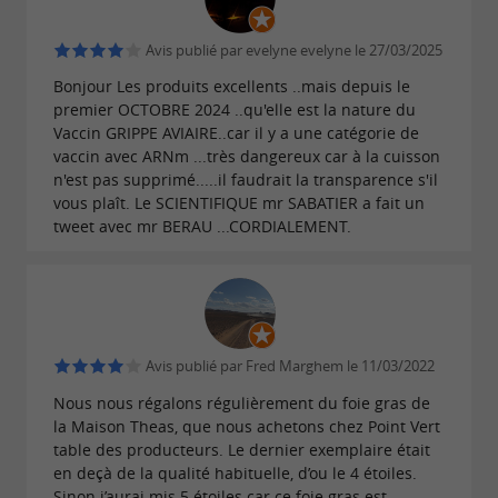
, élevés avec soin, puis gavés
Ouest
exclusivement avec le maïs cultivé sur
Avis publié par evelyne evelyne le 27/03/2025
l’exploitation.
Bonjour Les produits excellents ..mais depuis le
premier OCTOBRE 2024 ..qu'elle est la nature du
Ce maïs pousse sur une terre unique :
Vaccin GRIPPE AVIAIRE..car il y a une catégorie de
les
, reconnues
vaccin avec ARNm ...très dangereux car à la cuisson
Enclaves des Hautes-Pyrénées
n'est pas supprimé.....il faudrait la transparence s'il
pour la richesse de leur sol noir, non irrigué, et
vous plaît. Le SCIENTIFIQUE mr SABATIER a fait un
leur capacité naturelle de régénération.
tweet avec mr BERAU ...CORDIALEMENT.
Ce circuit court garantit une traçabilité totale et
une qualité constante des produits.
Avis publié par Fred Marghem le 11/03/2022
Nous nous régalons régulièrement du foie gras de
UNE FERME ENGAGÉE POUR LA QUALITÉ
la Maison Theas, que nous achetons chez Point Vert
table des producteurs. Le dernier exemplaire était
L’excellence du foie gras plutôt que la
en deçà de la qualité habituelle, d’ou le 4 étoiles.
Sinon j’aurai mis 5 étoiles car ce foie gras est