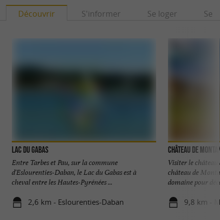
Pour votre santé, évitez de manger trop gras,
Découvrir
S'informer
Se loger
Se r
trop sucré, trop salé
Lac du Gabas
Château de Monta
Entre Tarbes et Pau, sur la commune
Visiter le châtea
d'Eslourenties-Daban, le Lac du Gabas est à
château de Montan
cheval entre les Hautes-Pyrénées ...
domaine pour déco
2,6 km - Eslourenties-Daban
9,8 km - 