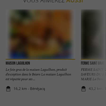
VOUS AIMEREZ
AUSSI
Maison LAGUILHON
Ferme Saint Grat
Le foie gras de la maison Laguilhon, produit
FERME SAINT G
d’exception dans le Béarn La maison Laguilhon
SAVEURS DU B
est réputée pour ses ...
MARIE La Ferme Sa
16,2 km - Bénéjacq
43,2 km - 