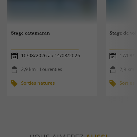
Stage catamaran
Stage de voi
10/08/2026 au 14/08/2026
17/08/2
2,9 km - Lourenties
2,9 km -
Sorties natures
Sorties