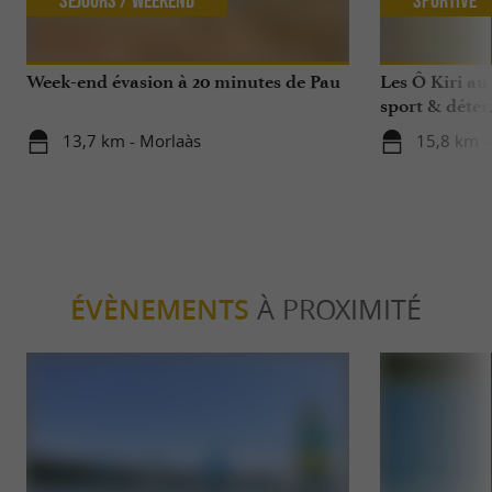
Séjours / Weekend
Sportive
Week-end évasion à 20 minutes de Pau
Les Ô Kiri au
sport & détent
13,7 km - Morlaàs
15,8 km -
ÉVÈNEMENTS
À PROXIMITÉ