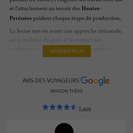
et l’attachement au terroir des
Hautes-
guident chaque étape de production.
Pyrénées
La ferme met en avant une approche artisanale,
où la maîtrise du geste et le respect des
traditions du
restent essentiels.
Sud-Ouest
AFFICHER PLUS
UNE PRODUCTION MAÎTRISÉE DE A À Z
AVIS DES VOYAGEURS
MAISON THÉAS
Du maïs de la ferme au foie gras fermier
L’originalité de la
repose sur une
Maison Théas
5 avis
maîtrise complète de la chaîne de production.
Les canards sont sélectionnés dans le
Sud-