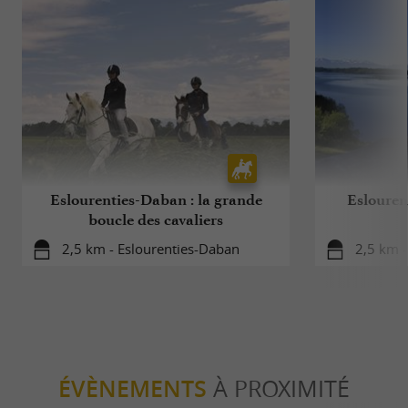
Eslourenties-Daban : la grande
Eslourent
boucle des cavaliers
2,5 km - Eslourenties-Daban
2,5 km -
ÉVÈNEMENTS
À PROXIMITÉ