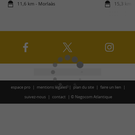
11,6 km - Morlaàs
15,3 km 
espace pro
mentions légales
plan du site
faire un lien
suivez-nous
contact
©
Negocom Atlantique