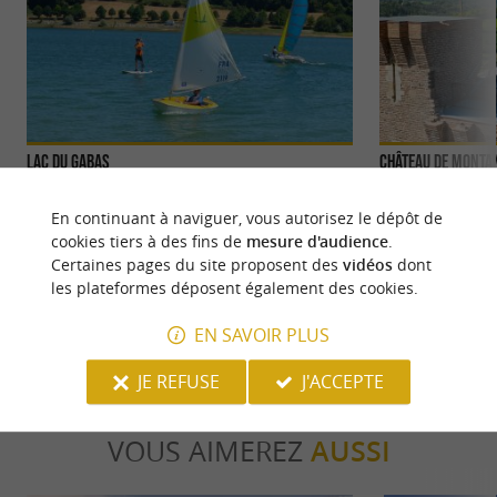
Lac du Gabas
Château de Monta
Entre Tarbes et Pau, sur la commune
Le Château de Mon
d'Eslourenties-Daban, le Lac du Gabas est à
cœur du Moyen Âge
En continuant à naviguer, vous autorisez le dépôt de
cheval entre les Hautes-Pyrénées ...
famille Le Château
cookies tiers à des fins de
mesure d'audience
.
Certaines pages du site proposent des
vidéos
dont
3,6 km - Eslourenties-Daban
10,1 km -
les plateformes déposent également des cookies.
EN SAVOIR PLUS
JE REFUSE
J'ACCEPTE
VOUS AIMEREZ
AUSSI