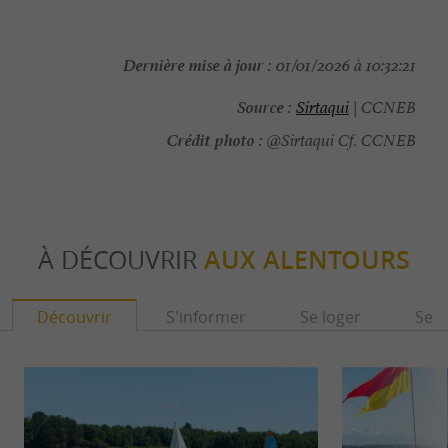
Dernière mise à jour :
01/01/2026 à 10:32:21
Source :
Sirtaqui
| CCNEB
Crédit photo :
@Sirtaqui Cf. CCNEB
À DÉCOUVRIR
AUX ALENTOURS
Découvrir
S'informer
Se loger
Se r