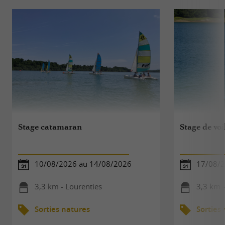
Stage catamaran
Stage de voi
10/08/2026 au 14/08/2026
17/08/2
3,3 km - Lourenties
3,3 km -
Sorties natures
Sorties