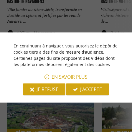
Bastide de Navarrenx
Bastide de Vielle
Ville fondée au 11ème siècle, transformée en
Vielleségure est u
Bastide au 14ème, et fortifiée par les rois de
riche en histoire 
Navarre, ...
de ...
127 m - Navarrenx
7,4 km - V
En continuant à naviguer, vous autorisez le dépôt de
cookies tiers à des fins de
mesure d'audience
.
Certaines pages du site proposent des
vidéos
dont
les plateformes déposent également des cookies.
NOUS AVONS TESTÉ
POUR VOUS
EN SAVOIR PLUS
JE REFUSE
J'ACCEPTE