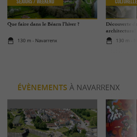
Séjours / Weekend
Culturell
Que faire dans le Béarn l’hiver ?
Découverte d
architectural
130 m - Navarrenx
130 m - N
ÉVÈNEMENTS
À NAVARRENX