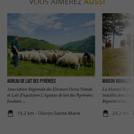
VOUS AIMEREZ
AUSSI
Agneau de Lait des Pyrénées
Maison Bignalet
Association Régionale des Eleveurs Ovins Viande
La Maison Bignale
et Lait d'Aquitaine L'Agneau de lait des Pyrénées :
installés dans le 
fondant, ...
Bignolet n’est ...
19,2 km - Oloron-Sainte-Marie
24,2 km - 