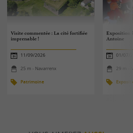
Visite commentée : La cité fortifiée
Exposition à
imprenable !
Antoine
11/09/2026
01/07/2
25 m - Navarrenx
29 m - 
Patrimoine
Exposit