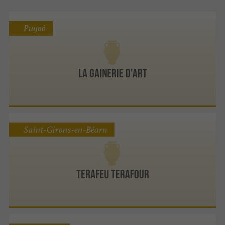
Puyoô
La Gainerie d'Art
Saint-Girons-en-Béarn
Terafeu Terafour