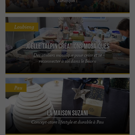
Jurançon !
Loubieng
Joëlle Talpin Créations Mosaïques
Des ateliers mosaïque pour créer et se
reconnecter à soi dans le Béarn
Pau
La Maison Suzani
Concept-store lifestyle et durable à Pau