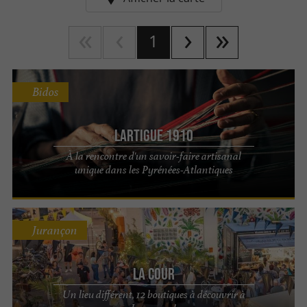
1
Bidos
Lartigue 1910
À la rencontre d'un savoir-faire artisanal
unique dans les Pyrénées-Atlantiques
Jurançon
La Cour
Un lieu différent, 12 boutiques à découvrir à