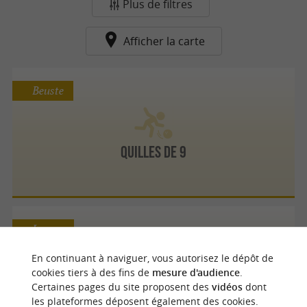
Plus de filtres
Afficher la carte
Beuste
QUILLES DE 9
Lescar
En continuant à naviguer, vous autorisez le dépôt de
cookies tiers à des fins de
mesure d'audience
.
Certaines pages du site proposent des
vidéos
dont
Freebowl
les plateformes déposent également des cookies.