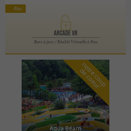
Pau
Arcade VR
Bars à jeux / Réalité Virtuelle à Pau
n
o
t
e
c
o
u
p
e
c
o
e
u
r
d
r
Aqua Béarn