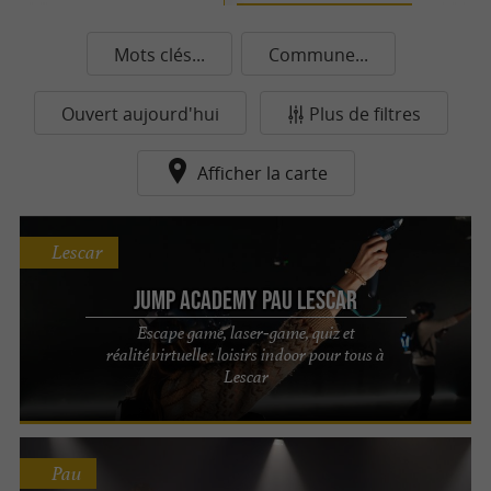
Mots clés...
Commune...
Ouvert aujourd'hui
Plus de filtres
Afficher la carte
Lescar
Jump Academy Pau Lescar
Escape game, laser‑game, quiz et
réalité virtuelle : loisirs indoor pour tous à
Lescar
Pau