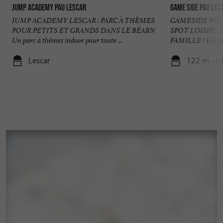
Jump Academy Pau Lescar
GAME SIDE Pau Les
JUMP ACADEMY LESCAR : PARC À THÈMES
GAMESIDE PAU
POUR PETITS ET GRANDS DANS LE BÉARN
SPOT LOISIRS 
Un parc à thèmes indoor pour toute ...
FAMILLE ! Un parc
Lescar
122 m - Le