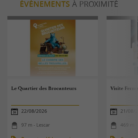
ÉVÈNEMENTS
À PROXIMITÉ
Le Quartier des Brocanteurs
Visite Fer
22/08/2026
21/08/
97 m - Lescar
469 m -