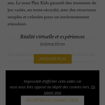
ans. La zone Play Kids garantit des moments de
jeu variés, en toute sécurité, avec des structures
souples et colorées pour un environnement
stimulant.
Réalité virtuelle et expériences
interactives
Les enfants à partir de 8 ans peuvent découvrir
AFFICHER PLUS
l'espace Réalité virtuelle, offrant des aventures
immersives et des jeux interactifs en liberté de
mouvement. Ce secteur combine technologie et
activité physique pour des expériences de loisir
Impossible d'afficher cette vidéo car
vous vous êtes opposé au dépôt des cookies tiers.
En
innovantes.
savoir plus
ACCEPTER LES COOKIES TIERS
Anniversaires et événements pour enfants