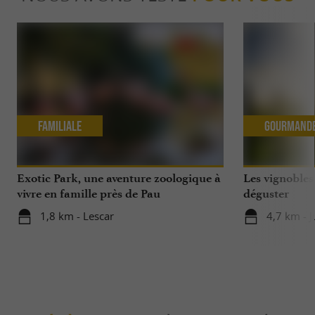
Familiale
Gourmand
Exotic Park, une aventure zoologique à
Les vignobles
vivre en famille près de Pau
déguster
1,8 km - Lescar
4,7 km - 